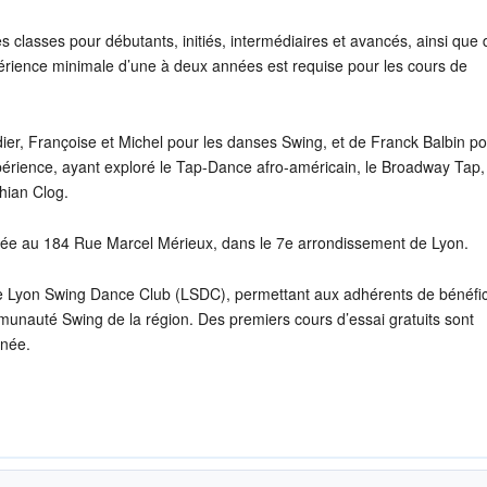
es classes pour débutants, initiés, intermédiaires et avancés, ainsi que
érience minimale d’une à deux années est requise pour les cours de
r, Françoise et Michel pour les danses Swing, et de Franck Balbin po
périence, ayant exploré le Tap-Dance afro-américain, le Broadway Tap,
chian Clog.
ituée au 184 Rue Marcel Mérieux, dans le 7e arrondissement de Lyon.
le Lyon Swing Dance Club (LSDC), permettant aux adhérents de bénéfic
mmunauté Swing de la région. Des premiers cours d’essai gratuits sont
nnée.