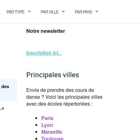
PAR TYPE
PAR VILLE
PAR PAYS
Notre newsletter
Inscription ici
...
Principales villes
e des
Envie de prendre des cours de
danse ? Voici les principales villes
avec des écoles répertoriées :
 La
Paris
Lyon
Marseille
Toulouse