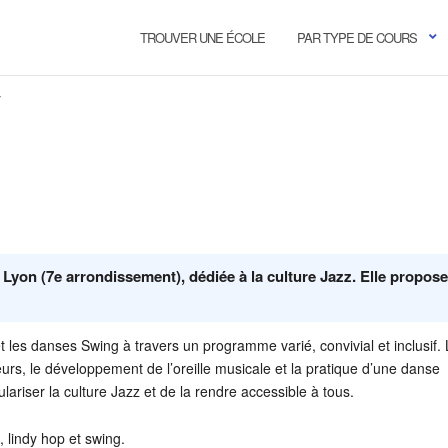
TROUVER UNE ÉCOLE
PAR TYPE DE COURS
y
Lyon (7e arrondissement), dédiée à la culture Jazz. Elle propos
t les danses Swing à travers un programme varié, convivial et inclusif.
rs, le développement de l’oreille musicale et la pratique d’une danse
lariser la culture Jazz et de la rendre accessible à tous.
 lindy hop et swing.