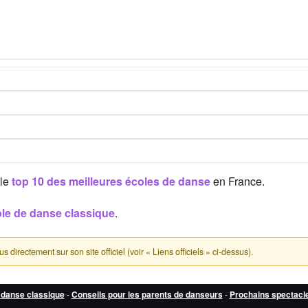
 le
top 10 des meilleures écoles de danse
en France.
ole de danse classique
.
directement sur son site officiel (voir « Liens officiels » ci-dessus).
 danse classique
-
Conseils pour les parents de danseurs
-
Prochains spectacl