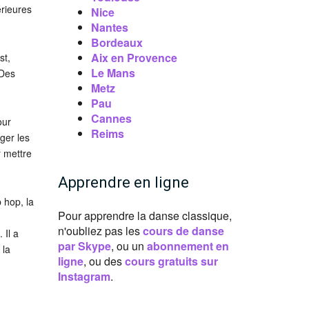
érieures
Nice
Nantes
Bordeaux
Aix en Provence
st,
Le Mans
 Des
Metz
Pau
Cannes
our
Reims
ger les
 mettre
Apprendre en ligne
 hop, la
Pour apprendre la danse classique,
n'oubliez pas les
cours de danse
 Il a
par Skype
, ou un
abonnement en
 la
ligne
, ou des
cours gratuits sur
Instagram
.