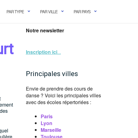
PAR TYPE
PAR VILLE
PAR PAYS
Notre newsletter
rt
Inscription ici
...
Principales villes
Envie de prendre des cours de
danse ? Voici les principales villes
t
avec des écoles répertoriées :
lement
 des
Paris
Lyon
Marseille
 quel
ulière,
Toulouse