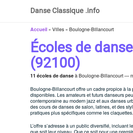
Danse Classique .info
Accueil
»
Villes
»
Boulogne-Billancourt
Écoles de danse
(92100)
11 écoles de danse
à Boulogne-Billancourt — mi
Boulogne-Billancourt offre un cadre propice à l
disponibles. Les amateurs et futurs danseurs peuv
contemporaine au modern jazz et aux danses urba
des cours de danses de salon, latines, et des sty
pratiques plus spécifiques comme les claquettes
L’offre s’adresse à un public diversifié, incluant 
que soit leur niveau. Que ce soit pour une premiè