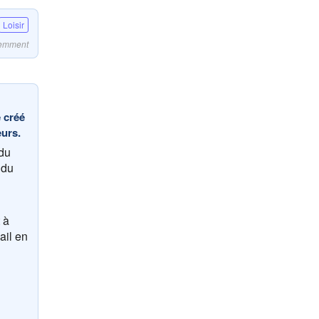
Loisir
écemment
 créé
eurs.
du
 du
 à
ail en