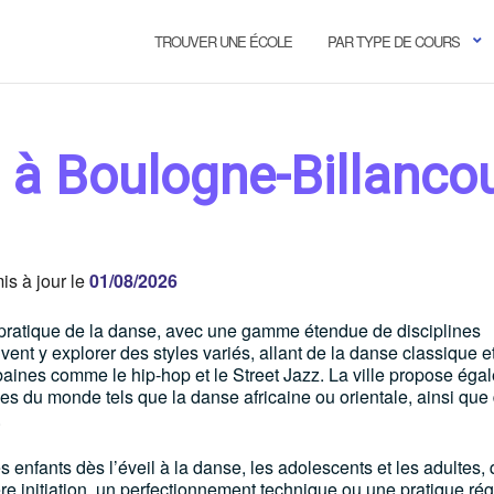
TROUVER UNE ÉCOLE
PAR TYPE DE COURS
 à Boulogne-Billancou
s à jour le
01/08/2026
a pratique de la danse, avec une gamme étendue de disciplines
ent y explorer des styles variés, allant de la danse classique e
ines comme le hip-hop et le Street Jazz. La ville propose éga
les du monde tels que la danse africaine ou orientale, ainsi que
.
les enfants dès l’éveil à la danse, les adolescents et les adultes,
re initiation, un perfectionnement technique ou une pratique rég