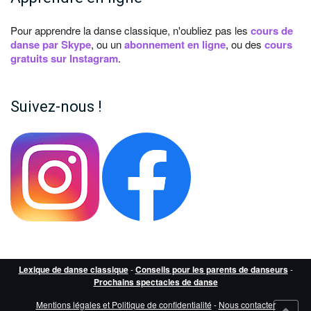
Pour apprendre la danse classique, n'oubliez pas les
cours de
danse par Skype
, ou un
abonnement en ligne
, ou des
cours
gratuits sur Instagram
.
Suivez-nous !
Lexique de danse classique
-
Conseils pour les parents de danseurs
-
Prochains spectacles de danse
Mentions légales et Politique de confidentialité
-
Nous contacter