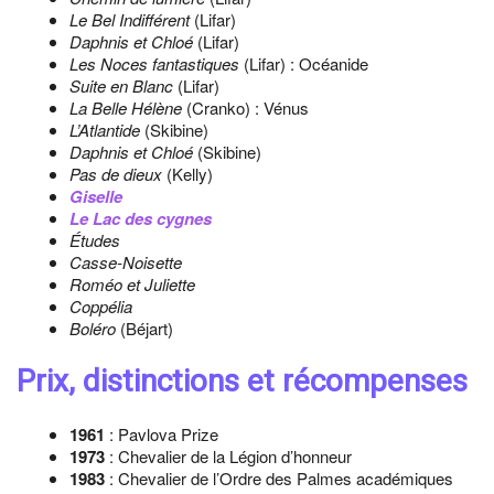
Le Bel Indifférent
(Lifar)
Daphnis et Chloé
(Lifar)
Les Noces fantastiques
(Lifar) : Océanide
Suite en Blanc
(Lifar)
La Belle Hélène
(Cranko) : Vénus
L’Atlantide
(Skibine)
Daphnis et Chloé
(Skibine)
Pas de dieux
(Kelly)
Giselle
Le Lac des cygnes
Études
Casse-Noisette
Roméo et Juliette
Coppélia
Boléro
(Béjart)
Prix, distinctions et récompenses
1961
: Pavlova Prize
1973
: Chevalier de la Légion d’honneur
1983
: Chevalier de l’Ordre des Palmes académiques