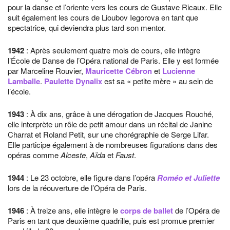
pour la danse et l’oriente vers les cours de Gustave Ricaux. Elle
suit également les cours de Lioubov Iegorova en tant que
spectatrice, qui deviendra plus tard son mentor.
1942
: Après seulement quatre mois de cours, elle intègre
l’École de Danse de l’Opéra national de Paris. Elle y est formée
par Marceline Rouvier,
Mauricette Cébron
et
Lucienne
Lamballe
.
Paulette Dynalix
est sa « petite mère » au sein de
l’école.
1943
: À dix ans, grâce à une dérogation de Jacques Rouché,
elle interprète un rôle de petit amour dans un récital de Janine
Charrat et Roland Petit, sur une chorégraphie de Serge Lifar.
Elle participe également à de nombreuses figurations dans des
opéras comme
Alceste
,
Aïda
et
Faust
.
1944
: Le 23 octobre, elle figure dans l’opéra
Roméo et Juliette
lors de la réouverture de l’Opéra de Paris.
1946
: À treize ans, elle intègre le
corps de ballet
de l’Opéra de
Paris en tant que deuxième quadrille, puis est promue premier