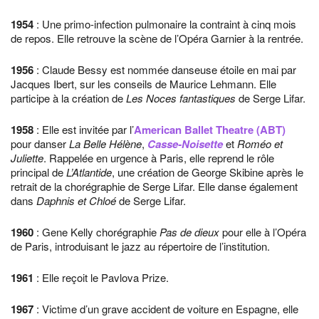
1954
: Une primo-infection pulmonaire la contraint à cinq mois
de repos. Elle retrouve la scène de l’Opéra Garnier à la rentrée.
1956
: Claude Bessy est nommée danseuse étoile en mai par
Jacques Ibert, sur les conseils de Maurice Lehmann. Elle
participe à la création de
Les Noces fantastiques
de Serge Lifar.
1958
: Elle est invitée par l’
American Ballet Theatre (ABT)
pour danser
La Belle Hélène
,
Casse-Noisette
et
Roméo et
Juliette
. Rappelée en urgence à Paris, elle reprend le rôle
principal de
L’Atlantide
, une création de George Skibine après le
retrait de la chorégraphie de Serge Lifar. Elle danse également
dans
Daphnis et Chloé
de Serge Lifar.
1960
: Gene Kelly chorégraphie
Pas de dieux
pour elle à l’Opéra
de Paris, introduisant le jazz au répertoire de l’institution.
1961
: Elle reçoit le Pavlova Prize.
1967
: Victime d’un grave accident de voiture en Espagne, elle