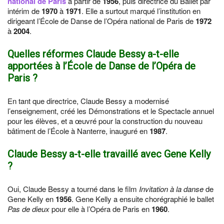
national de Paris
à partir de
1956
, puis directrice du Ballet par
intérim de
1970
à
1971
. Elle a surtout marqué l’institution en
dirigeant l’École de Danse de l’Opéra national de Paris de
1972
à
2004
.
Quelles réformes Claude Bessy a-t-elle
apportées à l’École de Danse de l’Opéra de
Paris ?
En tant que directrice, Claude Bessy a modernisé
l’enseignement, créé les Démonstrations et le Spectacle annuel
pour les élèves, et a œuvré pour la construction du nouveau
bâtiment de l’École à Nanterre, inauguré en
1987
.
Claude Bessy a-t-elle travaillé avec Gene Kelly
?
Oui, Claude Bessy a tourné dans le film
Invitation à la danse
de
Gene Kelly en
1956
. Gene Kelly a ensuite chorégraphié le ballet
Pas de dieux
pour elle à l’Opéra de Paris en
1960
.