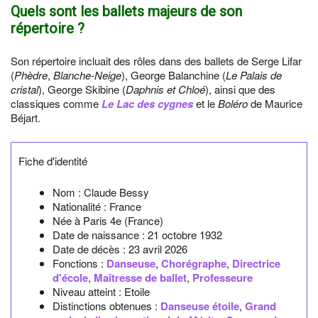
Quels sont les ballets majeurs de son
répertoire ?
Son répertoire incluait des rôles dans des ballets de Serge Lifar
(
Phèdre
,
Blanche-Neige
), George Balanchine (
Le Palais de
cristal
), George Skibine (
Daphnis et Chloé
), ainsi que des
classiques comme
Le Lac des cygnes
et le
Boléro
de Maurice
Béjart.
Fiche d'identité
Nom :
Claude Bessy
Nationalité :
France
Née à
Paris 4e
(France)
Date de naissance :
21 octobre 1932
Date de décès :
23 avril 2026
Fonctions :
Danseuse
,
Chorégraphe
,
Directrice
d'école
,
Maîtresse de ballet
,
Professeure
Niveau atteint : Etoile
Distinctions obtenues :
Danseuse étoile
,
Grand