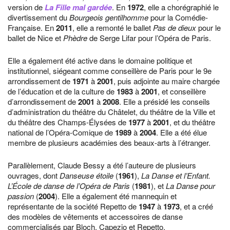
version de
La Fille mal gardée
. En
1972
, elle a chorégraphié le
divertissement du
Bourgeois gentilhomme
pour la Comédie-
Française. En
2011
, elle a remonté le ballet
Pas de dieux
pour le
ballet de Nice et
Phèdre
de Serge Lifar pour l’Opéra de Paris.
Elle a également été active dans le domaine politique et
institutionnel, siégeant comme conseillère de Paris pour le 9e
arrondissement de
1971
à
2001
, puis adjointe au maire chargée
de l’éducation et de la culture de
1983
à
2001
, et conseillère
d’arrondissement de
2001
à
2008
. Elle a présidé les conseils
d’administration du théâtre du Châtelet, du théâtre de la Ville et
du théâtre des Champs-Élysées de
1977
à
2001
, et du théâtre
national de l’Opéra-Comique de
1989
à
2004
. Elle a été élue
membre de plusieurs académies des beaux-arts à l’étranger.
Parallèlement, Claude Bessy a été l’auteure de plusieurs
ouvrages, dont
Danseuse étoile
(
1961
),
La Danse et l’Enfant.
L’École de danse de l’Opéra de Paris
(
1981
), et
La Danse pour
passion
(
2004
). Elle a également été mannequin et
représentante de la société Repetto de
1947
à
1973
, et a créé
des modèles de vêtements et accessoires de danse
commercialisés par Bloch, Capezio et Repetto.