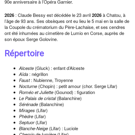
90e anniversaire à l’Opéra Garnier.
2026
: Claude Bessy est décédée le 23 avril
2026
à Chatou, à
l’âge de 93 ans. Ses obsèques ont eu lieu le 5 mai en la salle de
la Coupole du crématorium du Père-Lachaise, et ses cendres
ont été inhumées au cimetière de Lumio en Corse, auprès de
son époux Serge Golovine.
Répertoire
Alceste
(Gluck) : enfant d’Alceste
Aïda
: négrillon
Faust
: Nubienne, Troyenne
Nocturne
(Chopin) : petit amour (chor. Serge Lifar)
Roméo et Juliette
(Gounod) : figuration
Le Palais de cristal
(Balanchine)
Sérénade
(Balanchine)
Mirages
(Lifar)
Phèdre
(Lifar)
Septuor
(Lifar)
Blanche-Neige
(Lifar) : Luciole
Chemin de lumière
(Lifar)