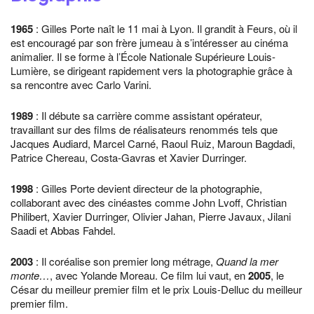
1965
: Gilles Porte naît le 11 mai à Lyon. Il grandit à Feurs, où il
est encouragé par son frère jumeau à s’intéresser au cinéma
animalier. Il se forme à l’École Nationale Supérieure Louis-
Lumière, se dirigeant rapidement vers la photographie grâce à
sa rencontre avec Carlo Varini.
1989
: Il débute sa carrière comme assistant opérateur,
travaillant sur des films de réalisateurs renommés tels que
Jacques Audiard, Marcel Carné, Raoul Ruiz, Maroun Bagdadi,
Patrice Chereau, Costa-Gavras et Xavier Durringer.
1998
: Gilles Porte devient directeur de la photographie,
collaborant avec des cinéastes comme John Lvoff, Christian
Philibert, Xavier Durringer, Olivier Jahan, Pierre Javaux, Jilani
Saadi et Abbas Fahdel.
2003
: Il coréalise son premier long métrage,
Quand la mer
monte…
, avec Yolande Moreau. Ce film lui vaut, en
2005
, le
César du meilleur premier film et le prix Louis-Delluc du meilleur
premier film.