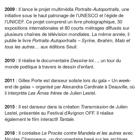
2009
: Il lance le projet multimédia
Portraits-Autoportraits
, une
initiative sous le haut patronage de l’UNESCO et l’égide de
l’UNICEF. Ce projet comprend un livre photographique, 30
expositions internationales et 80 courts métrages diffusés sur
plusieurs chaînes de télévision mondiales. La même année, il
publie le livre
Portraits-Autoportraits – Syrine, Ibrahim, Malo et
tous les autres…
aux éditions Seuil.
2010
: Il réalise le documentaire
Dessine-toi…
, un tour du
monde poétique à travers le dessin d’enfant.
2011
: Gilles Porte est danseur soliste lors du gala « Un week-
end de galas » organisé par Alexandra Cardinale à Deauville, où
il interprète
Les Âmes frères
de Julien Lestel.
2015
: Il est danseur dans la création
Transmission
de Julien
Lestel, présentée au Festival d’Avignon OFF. Il réalise
également le film interactif
Tantale
.
2018
: Il coréalise
Le Procès contre Mandela et les autres
avec
Nicolas Champeaux, un documentaire basé sur les archives