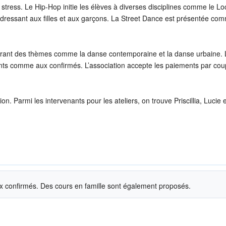
 stress. Le Hip-Hop initie les élèves à diverses disciplines comme le Loc
adressant aux filles et aux garçons. La Street Dance est présentée co
uvrant des thèmes comme la danse contemporaine et la danse urbaine. 
nts comme aux confirmés. L’association accepte les paiements par co
n. Parmi les intervenants pour les ateliers, on trouve Priscillia, Lucie e
 confirmés. Des cours en famille sont également proposés.