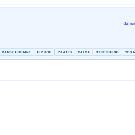
danse 
DANSE URBAINE
HIP HOP
PILATES
SALSA
STRETCHING
YOG