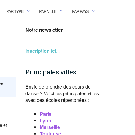
PAR TYPE
PAR VILLE
PAR PAYS
Notre newsletter
Inscription ici
...
Principales villes
le
Envie de prendre des cours de
danse ? Voici les principales villes
avec des écoles répertoriées :
Paris
Lyon
e et
Marseille
Toulouse