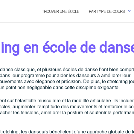
TROUVER UNE ÉCOLE
PAR TYPE DE COURS
hing en école de dans
 danse classique, et plusieurs écoles de danse l’ont bien compr
 dans leur programme pour aider les danseurs à améliorer leur
ouvements avec élégance et précision. De plus, le stretching j
un point non négligeable dans cette discipline exigeante.
sur l’élasticité musculaire et la mobilité articulaire. Ils inclue
scles, augmenter l’amplitude des mouvements et renforcer le co
lâcher les tensions, améliorer la posture et soutenir la performa
stretching, les danseurs bénéficient d’une approche globale de l