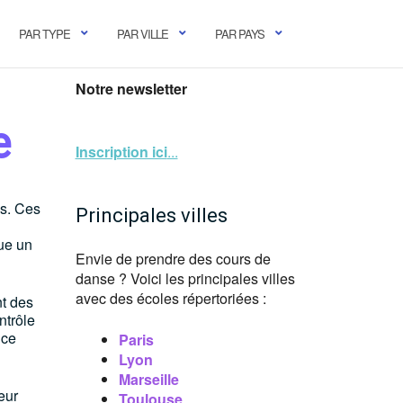
PAR TYPE
PAR VILLE
PAR PAYS
Notre newsletter
e
Inscription ici
...
is. Ces
Principales villes
oue un
Envie de prendre des cours de
danse ? Voici les principales villes
avec des écoles répertoriées :
nt des
ntrôle
nce
Paris
Lyon
Marseille
eur
Toulouse