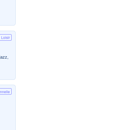
Loisir
jazz,
onnelle