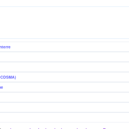
nterre
 (CDSMA)
ne