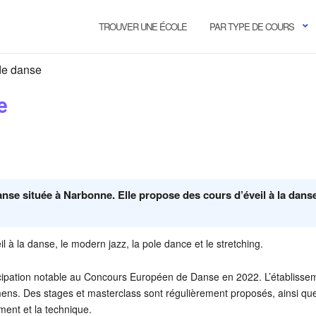
TROUVER UNE ÉCOLE
PAR TYPE DE COURS
de danse
e
se située à Narbonne. Elle propose des cours d’éveil à la danse
l à la danse, le modern jazz, la pole dance et le stretching.
cipation notable au Concours Européen de Danse en 2022. L’établisse
ns. Des stages et masterclass sont régulièrement proposés, ainsi qu
ment et la technique.