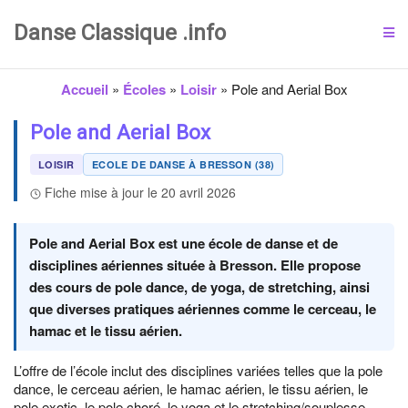
Danse Classique .info
Accueil
»
Écoles
»
Loisir
»
Pole and Aerial Box
Pole and Aerial Box
LOISIR
ECOLE DE DANSE À BRESSON (38)
Fiche mise à jour le 20 avril 2026
Pole and Aerial Box est une école de danse et de
disciplines aériennes située à Bresson. Elle propose
des cours de pole dance, de yoga, de stretching, ainsi
que diverses pratiques aériennes comme le cerceau, le
hamac et le tissu aérien.
L’offre de l’école inclut des disciplines variées telles que la pole
dance, le cerceau aérien, le hamac aérien, le tissu aérien, le
pole exotic, le pole choré, le yoga et le stretching/souplesse.