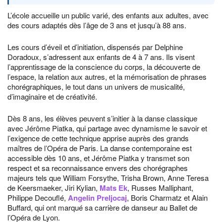
L’école accueille un public varié, des enfants aux adultes, avec
des cours adaptés dès l’âge de 3 ans et jusqu’à 88 ans.
Les cours d’éveil et d’initiation, dispensés par Delphine
Doradoux, s’adressent aux enfants de 4 à 7 ans. Ils visent
l’apprentissage de la conscience du corps, la découverte de
l’espace, la relation aux autres, et la mémorisation de phrases
chorégraphiques, le tout dans un univers de musicalité,
d’imaginaire et de créativité.
Dès 8 ans, les élèves peuvent s’initier à la danse classique
avec Jérôme Piatka, qui partage avec dynamisme le savoir et
l’exigence de cette technique apprise auprès des grands
maîtres de l’Opéra de Paris. La danse contemporaine est
accessible dès 10 ans, et Jérôme Piatka y transmet son
respect et sa reconnaissance envers des chorégraphes
majeurs tels que William Forsythe, Trisha Brown, Anne Teresa
de Keersmaeker, Jiri Kylian,
Mats Ek
, Russes Malliphant,
Philippe Decouflé,
Angelin Preljocaj
, Boris Charmatz et Alain
Buffard, qui ont marqué sa carrière de danseur au Ballet de
l’Opéra de Lyon.