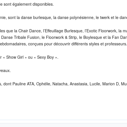
ie sont également disponibles.
mie, sont la danse burlesque, la danse polynésienne, le twerk et le dan
s que la Chair Dance, l’Effeuillage Burlesque, l’Exotic Floorwork, la m
 Danse Tribale Fusion, le Floorwork & Strip, le Boylesque et la Fan Da
bdomadaires, conçues pour découvrir différents styles et professeurs
r « Show Girl » ou « Sexy Boy ».
iveaux.
, dont Pauline ATA, Ophélie, Natacha, Anastasia, Lucile, Marion D, M