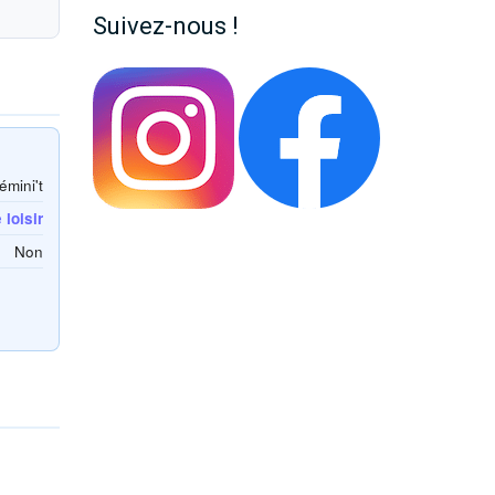
Suivez-nous !
émini't
loisir
Non