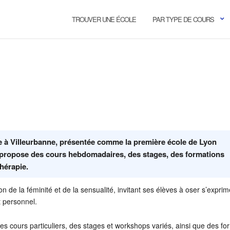
TROUVER UNE ÉCOLE
PAR TYPE DE COURS
se à Villeurbanne, présentée comme la première école de Lyon
e propose des cours hebdomadaires, des stages, des formations
thérapie.
n de la féminité et de la sensualité, invitant ses élèves à oser s’exprime
 personnel.
s cours particuliers, des stages et workshops variés, ainsi que des fo