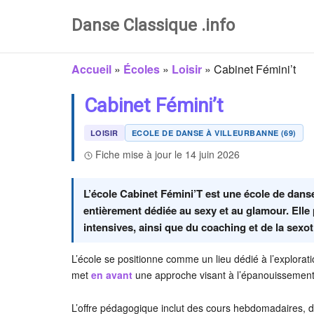
Danse Classique .info
Accueil
»
Écoles
»
Loisir
»
Cabinet Fémini’t
Cabinet Fémini’t
LOISIR
ECOLE DE DANSE À VILLEURBANNE (69)
Fiche mise à jour le 14 juin 2026
L’école Cabinet Fémini’T est une école de dan
entièrement dédiée au sexy et au glamour. Ell
intensives, ainsi que du coaching et de la sexo
L’école se positionne comme un lieu dédié à l’exploratio
met
en avant
une approche visant à l’épanouissement
L’offre pédagogique inclut des cours hebdomadaires, de