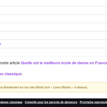
e
notre article
Quelle est la meilleure école de danse en Franc
se classique
.
directement sur son site officiel (voir « Liens officiels » ci-dessus).
 danse classique
-
Conseils pour les parents de danseurs
-
Prochains spectacl