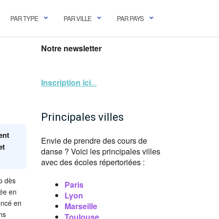
PAR TYPE
PAR VILLE
PAR PAYS
Notre newsletter
Inscription ici
...
Principales villes
ent
Envie de prendre des cours de
et
danse ? Voici les principales villes
avec des écoles répertoriées :
p dès
Paris
dée en
Lyon
ancé en
Marseille
ns
Toulouse