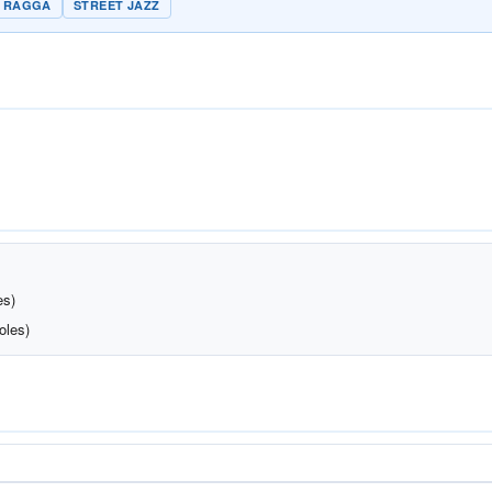
RAGGA
STREET JAZZ
es)
oles)