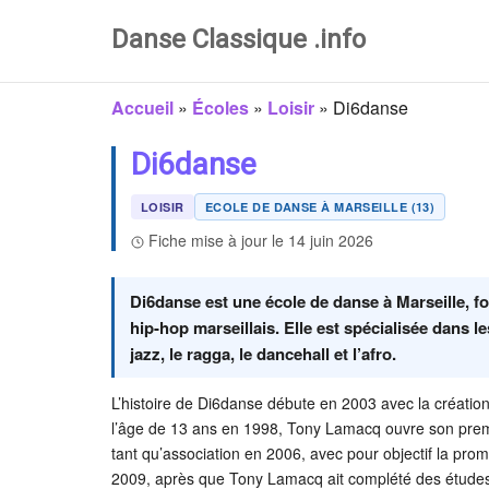
Danse Classique .info
Accueil
»
Écoles
»
Loisir
»
Di6danse
Di6danse
LOISIR
ECOLE DE DANSE À MARSEILLE (13)
Fiche mise à jour le 14 juin 2026
Di6danse est une école de danse à Marseille, 
hip-hop marseillais. Elle est spécialisée dans l
jazz, le ragga, le dancehall et l’afro.
L’histoire de Di6danse débute en 2003 avec la créati
l’âge de 13 ans en 1998, Tony Lamacq ouvre son premie
tant qu’association en 2006, avec pour objectif la pro
2009, après que Tony Lamacq ait complété des études