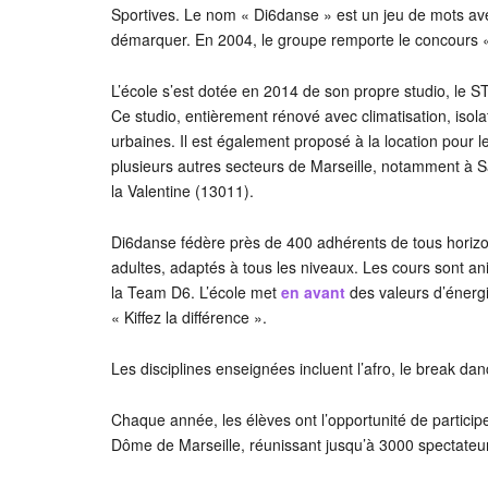
Sportives. Le nom « Di6danse » est un jeu de mots ave
démarquer. En 2004, le groupe remporte le concours 
L’école s’est dotée en 2014 de son propre studio, le 
Ce studio, entièrement rénové avec climatisation, isol
urbaines. Il est également proposé à la location pour 
plusieurs autres secteurs de Marseille, notamment à S
la Valentine (13011).
Di6danse fédère près de 400 adhérents de tous horizon
adultes, adaptés à tous les niveaux. Les cours sont a
la Team D6. L’école met
en avant
des valeurs d’énergi
« Kiffez la différence ».
Les disciplines enseignées incluent l’afro, le break danc
Chaque année, les élèves ont l’opportunité de particip
Dôme de Marseille, réunissant jusqu’à 3000 spectateu