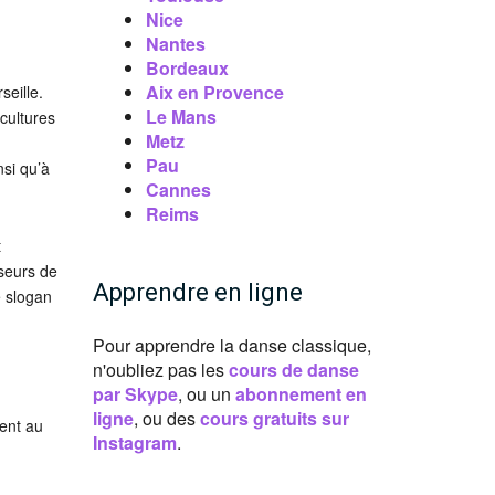
Nice
Nantes
Bordeaux
Aix en Provence
seille.
Le Mans
cultures
Metz
Pau
si qu’à
Cannes
Reims
t
nseurs de
Apprendre en ligne
e slogan
Pour apprendre la danse classique,
n'oubliez pas les
cours de danse
par Skype
, ou un
abonnement en
ligne
, ou des
cours gratuits sur
ient au
Instagram
.