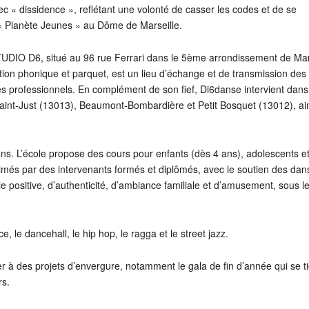
c « dissidence », reflétant une volonté de casser les codes et de se
« Planète Jeunes » au Dôme de Marseille.
STUDIO D6, situé au 96 rue Ferrari dans le 5ème arrondissement de Mar
ation phonique et parquet, est un lieu d’échange et de transmission des 
les professionnels. En complément de son fief, Di6danse intervient dans
aint-Just (13013), Beaumont-Bombardière et Petit Bosquet (13012), ain
s. L’école propose des cours pour enfants (dès 4 ans), adolescents e
nimés par des intervenants formés et diplômés, avec le soutien des da
e positive, d’authenticité, d’ambiance familiale et d’amusement, sous l
e, le dancehall, le hip hop, le ragga et le street jazz.
er à des projets d’envergure, notamment le gala de fin d’année qui se t
rs.