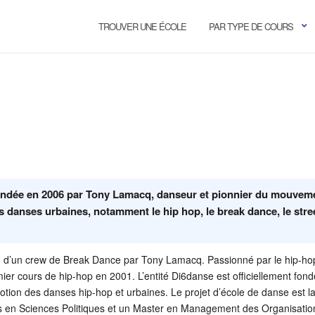
TROUVER UNE ÉCOLE
PAR TYPE DE COURS
fondée en 2006 par Tony Lamacq, danseur et pionnier du mouvem
es danses urbaines, notamment le hip hop, le break dance, le stre
on d’un crew de Break Dance par Tony Lamacq. Passionné par le hip-ho
r cours de hip-hop en 2001. L’entité Di6danse est officiellement fon
motion des danses hip-hop et urbaines. Le projet d’école de danse est l
 en Sciences Politiques et un Master en Management des Organisatio