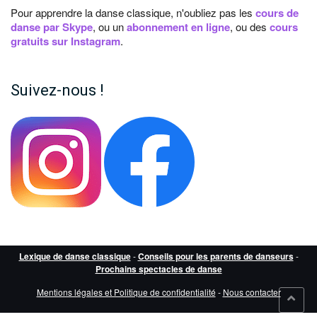
Pour apprendre la danse classique, n'oubliez pas les
cours de
danse par Skype
, ou un
abonnement en ligne
, ou des
cours
gratuits sur Instagram
.
Suivez-nous !
Lexique de danse classique
-
Conseils pour les parents de danseurs
-
Prochains spectacles de danse
Mentions légales et Politique de confidentialité
-
Nous contacter