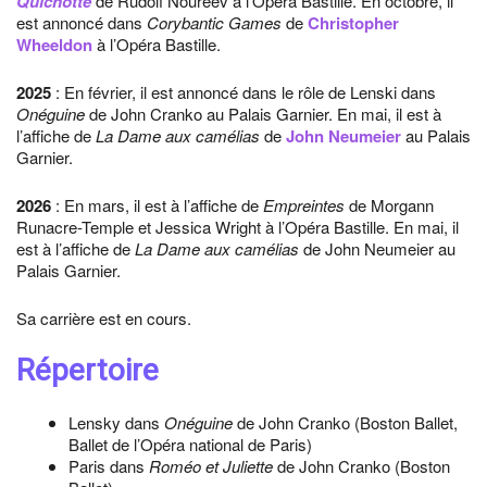
Quichotte
de Rudolf Noureev à l’Opéra Bastille. En octobre, il
est annoncé dans
Corybantic Games
de
Christopher
Wheeldon
à l’Opéra Bastille.
2025
: En février, il est annoncé dans le rôle de Lenski dans
Onéguine
de John Cranko au Palais Garnier. En mai, il est à
l’affiche de
La Dame aux camélias
de
John Neumeier
au Palais
Garnier.
2026
: En mars, il est à l’affiche de
Empreintes
de Morgann
Runacre-Temple et Jessica Wright à l’Opéra Bastille. En mai, il
est à l’affiche de
La Dame aux camélias
de John Neumeier au
Palais Garnier.
Sa carrière est en cours.
Répertoire
Lensky dans
Onéguine
de John Cranko (Boston Ballet,
Ballet de l’Opéra national de Paris)
Paris dans
Roméo et Juliette
de John Cranko (Boston