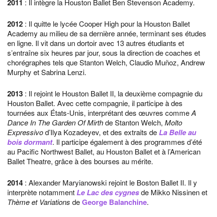
2011
: Il intègre la Houston Ballet Ben Stevenson Academy.
2012
: Il quitte le lycée Cooper High pour la Houston Ballet
Academy au milieu de sa dernière année, terminant ses études
en ligne. Il vit dans un dortoir avec 13 autres étudiants et
s’entraîne six heures par jour, sous la direction de coaches et
chorégraphes tels que Stanton Welch, Claudio Muñoz, Andrew
Murphy et Sabrina Lenzi.
2013
: Il rejoint le Houston Ballet II, la deuxième compagnie du
Houston Ballet. Avec cette compagnie, il participe à des
tournées aux États-Unis, interprétant des œuvres comme
A
Dance In The Garden Of Mirth
de Stanton Welch,
Molto
Expressivo
d’Ilya Kozadeyev, et des extraits de
La Belle au
bois dormant
. Il participe également à des programmes d’été
au Pacific Northwest Ballet, au Houston Ballet et à l’American
Ballet Theatre, grâce à des bourses au mérite.
2014
: Alexander Maryianowski rejoint le Boston Ballet II. Il y
interprète notamment
Le Lac des cygnes
de Mikko Nissinen et
Thème et Variations
de
George Balanchine
.