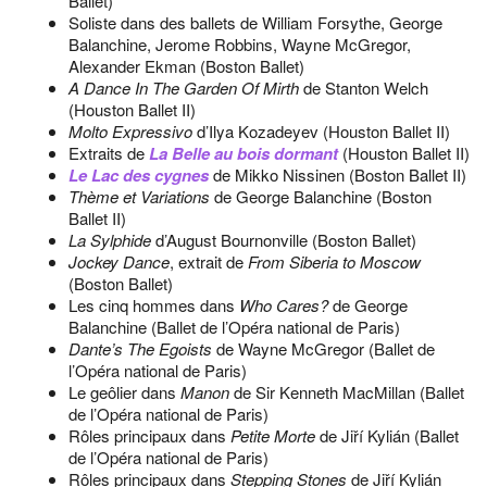
Ballet)
Soliste dans des ballets de William Forsythe, George
Balanchine, Jerome Robbins, Wayne McGregor,
Alexander Ekman (Boston Ballet)
A Dance In The Garden Of Mirth
de Stanton Welch
(Houston Ballet II)
Molto Expressivo
d’Ilya Kozadeyev (Houston Ballet II)
Extraits de
La Belle au bois dormant
(Houston Ballet II)
Le Lac des cygnes
de Mikko Nissinen (Boston Ballet II)
Thème et Variations
de George Balanchine (Boston
Ballet II)
La Sylphide
d’August Bournonville (Boston Ballet)
Jockey Dance
, extrait de
From Siberia to Moscow
(Boston Ballet)
Les cinq hommes dans
Who Cares?
de George
Balanchine (Ballet de l’Opéra national de Paris)
Dante’s The Egoists
de Wayne McGregor (Ballet de
l’Opéra national de Paris)
Le geôlier dans
Manon
de Sir Kenneth MacMillan (Ballet
de l’Opéra national de Paris)
Rôles principaux dans
Petite Morte
de Jiří Kylián (Ballet
de l’Opéra national de Paris)
Rôles principaux dans
Stepping Stones
de Jiří Kylián