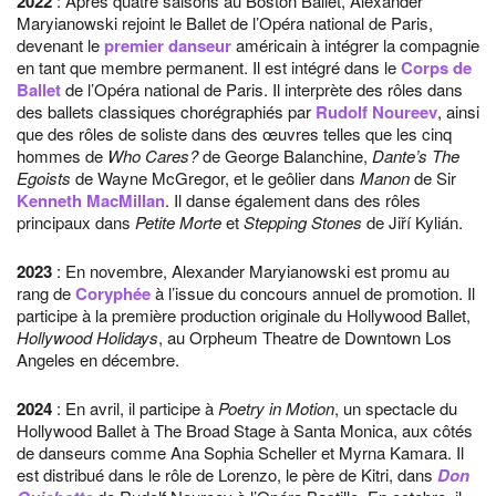
2022
: Après quatre saisons au Boston Ballet, Alexander
Maryianowski rejoint le Ballet de l’Opéra national de Paris,
devenant le
premier danseur
américain à intégrer la compagnie
en tant que membre permanent. Il est intégré dans le
Corps de
Ballet
de l’Opéra national de Paris. Il interprète des rôles dans
des ballets classiques chorégraphiés par
Rudolf Noureev
, ainsi
que des rôles de soliste dans des œuvres telles que les cinq
hommes de
Who Cares?
de George Balanchine,
Dante’s The
Egoists
de Wayne McGregor, et le geôlier dans
Manon
de Sir
Kenneth MacMillan
. Il danse également dans des rôles
principaux dans
Petite Morte
et
Stepping Stones
de Jiří Kylián.
2023
: En novembre, Alexander Maryianowski est promu au
rang de
Coryphée
à l’issue du concours annuel de promotion. Il
participe à la première production originale du Hollywood Ballet,
Hollywood Holidays
, au Orpheum Theatre de Downtown Los
Angeles en décembre.
2024
: En avril, il participe à
Poetry in Motion
, un spectacle du
Hollywood Ballet à The Broad Stage à Santa Monica, aux côtés
de danseurs comme Ana Sophia Scheller et Myrna Kamara. Il
est distribué dans le rôle de Lorenzo, le père de Kitri, dans
Don