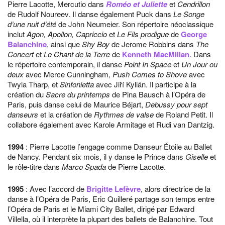
Pierre Lacotte, Mercutio dans
Roméo et Juliette
et
Cendrillon
de Rudolf Noureev. Il danse également Puck dans
Le Songe
d’une nuit d’été
de John Neumeier. Son répertoire néoclassique
inclut
Agon, Apollon, Capriccio
et
Le Fils prodigue
de
George
Balanchine
, ainsi que
Shy Boy
de Jerome Robbins dans
The
Concert
et
Le Chant de la Terre
de
Kenneth MacMillan
. Dans
le répertoire contemporain, il danse
Point In Space
et
Un Jour ou
deux
avec Merce Cunningham,
Push Comes to Shove
avec
Twyla Tharp, et
Sinfonietta
avec Jiří Kylián. Il participe à la
création du
Sacre du printemps
de Pina Bausch à l’Opéra de
Paris, puis danse celui de Maurice Béjart,
Debussy pour sept
danseurs
et la création de
Rythmes de valse
de Roland Petit. Il
collabore également avec Karole Armitage et Rudi van Dantzig.
1994
: Pierre Lacotte l’engage comme Danseur Étoile au Ballet
de Nancy. Pendant six mois, il y danse le Prince dans
Giselle
et
le rôle-titre dans
Marco Spada
de Pierre Lacotte.
1995
: Avec l’accord de
Brigitte Lefèvre
, alors directrice de la
danse à l’Opéra de Paris, Eric Quilleré partage son temps entre
l’Opéra de Paris et le Miami City Ballet, dirigé par Edward
Villella, où il interprète la plupart des ballets de Balanchine. Tout