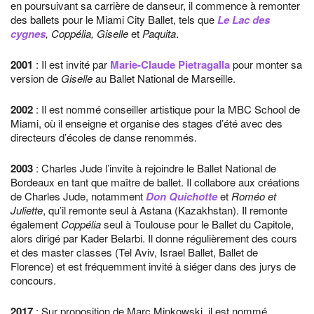
en poursuivant sa carrière de danseur, il commence à remonter
des ballets pour le Miami City Ballet, tels que
Le Lac des
cygnes
, Coppélia, Giselle
et
Paquita
.
2001
: Il est invité par
Marie-Claude Pietragalla
pour monter sa
version de
Giselle
au Ballet National de Marseille.
2002
: Il est nommé conseiller artistique pour la MBC School de
Miami, où il enseigne et organise des stages d’été avec des
directeurs d’écoles de danse renommés.
2003
: Charles Jude l’invite à rejoindre le Ballet National de
Bordeaux en tant que maître de ballet. Il collabore aux créations
de Charles Jude, notamment
Don Quichotte
et
Roméo et
Juliette
, qu’il remonte seul à Astana (Kazakhstan). Il remonte
également
Coppélia
seul à Toulouse pour le Ballet du Capitole,
alors dirigé par Kader Belarbi. Il donne régulièrement des cours
et des master classes (Tel Aviv, Israel Ballet, Ballet de
Florence) et est fréquemment invité à siéger dans des jurys de
concours.
2017
: Sur proposition de Marc Minkowski, il est nommé