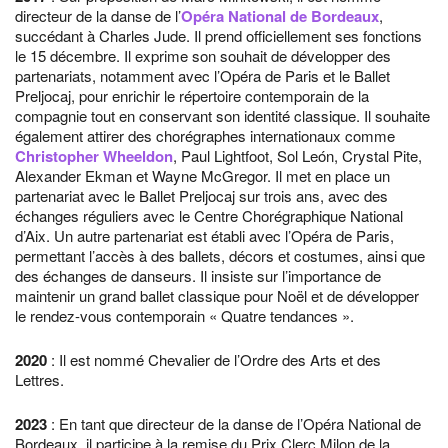
directeur de la danse de l’
Opéra National de Bordeaux
,
succédant à Charles Jude. Il prend officiellement ses fonctions
le 15 décembre. Il exprime son souhait de développer des
partenariats, notamment avec l’Opéra de Paris et le Ballet
Preljocaj, pour enrichir le répertoire contemporain de la
compagnie tout en conservant son identité classique. Il souhaite
également attirer des chorégraphes internationaux comme
Christopher Wheeldon
, Paul Lightfoot, Sol León, Crystal Pite,
Alexander Ekman et Wayne McGregor. Il met en place un
partenariat avec le Ballet Preljocaj sur trois ans, avec des
échanges réguliers avec le Centre Chorégraphique National
d’Aix. Un autre partenariat est établi avec l’Opéra de Paris,
permettant l’accès à des ballets, décors et costumes, ainsi que
des échanges de danseurs. Il insiste sur l’importance de
maintenir un grand ballet classique pour Noël et de développer
le rendez-vous contemporain « Quatre tendances ».
2020
: Il est nommé Chevalier de l’Ordre des Arts et des
Lettres.
2023
: En tant que directeur de la danse de l’Opéra National de
Bordeaux, il participe à la remise du Prix Clerc Milon de la