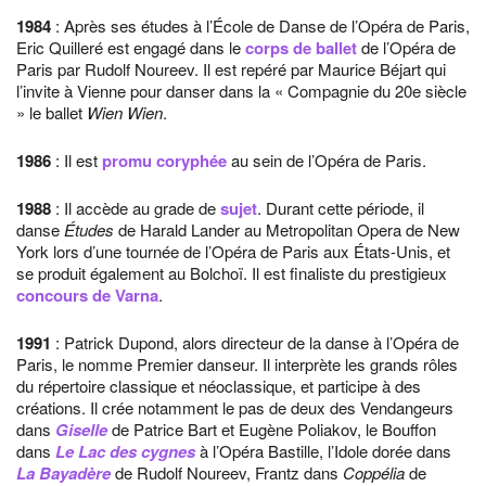
1984
: Après ses études à l’École de Danse de l’Opéra de Paris,
Eric Quilleré est engagé dans le
corps de ballet
de l’Opéra de
Paris par Rudolf Noureev. Il est repéré par Maurice Béjart qui
l’invite à Vienne pour danser dans la « Compagnie du 20e siècle
» le ballet
Wien Wien
.
1986
: Il est
promu coryphée
au sein de l’Opéra de Paris.
1988
: Il accède au grade de
sujet
. Durant cette période, il
danse
Études
de Harald Lander au Metropolitan Opera de New
York lors d’une tournée de l’Opéra de Paris aux États-Unis, et
se produit également au Bolchoï. Il est finaliste du prestigieux
concours de Varna
.
1991
: Patrick Dupond, alors directeur de la danse à l’Opéra de
Paris, le nomme Premier danseur. Il interprète les grands rôles
du répertoire classique et néoclassique, et participe à des
créations. Il crée notamment le pas de deux des Vendangeurs
dans
Giselle
de Patrice Bart et Eugène Poliakov, le Bouffon
dans
Le Lac des cygnes
à l’Opéra Bastille, l’Idole dorée dans
La Bayadère
de Rudolf Noureev, Frantz dans
Coppélia
de