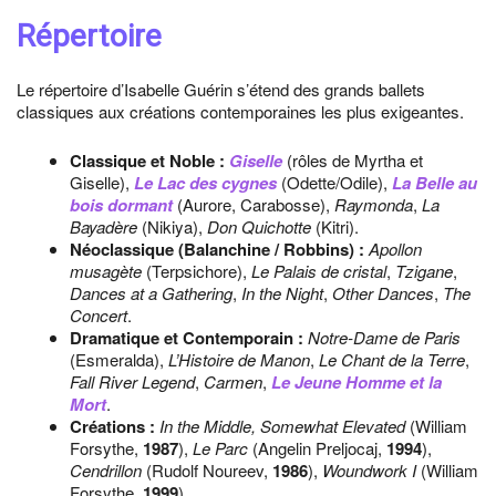
Répertoire
Le répertoire d’Isabelle Guérin s’étend des grands ballets
classiques aux créations contemporaines les plus exigeantes.
Classique et Noble :
Giselle
(rôles de Myrtha et
Giselle),
Le Lac des cygnes
(Odette/Odile),
La Belle au
bois dormant
(Aurore, Carabosse),
Raymonda
,
La
Bayadère
(Nikiya),
Don Quichotte
(Kitri).
Néoclassique (Balanchine / Robbins) :
Apollon
musagète
(Terpsichore),
Le Palais de cristal
,
Tzigane
,
Dances at a Gathering
,
In the Night
,
Other Dances
,
The
Concert
.
Dramatique et Contemporain :
Notre-Dame de Paris
(Esmeralda),
L’Histoire de Manon
,
Le Chant de la Terre
,
Fall River Legend
,
Carmen
,
Le Jeune Homme et la
Mort
.
Créations :
In the Middle, Somewhat Elevated
(William
Forsythe,
1987
),
Le Parc
(Angelin Preljocaj,
1994
),
Cendrillon
(Rudolf Noureev,
1986
),
Woundwork I
(William
Forsythe,
1999
).