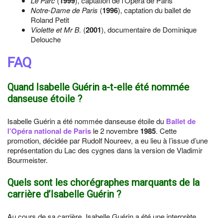
Le Parc
(
1999
), captation de l’Opéra de Paris
Notre-Dame de Paris
(
1996
), captation du ballet de
Roland Petit
Violette et Mr B.
(
2001
), documentaire de Dominique
Delouche
FAQ
Quand Isabelle Guérin a-t-elle été nommée
danseuse étoile ?
Isabelle Guérin a été nommée danseuse étoile du
Ballet de
l’Opéra national de Paris
le 2 novembre
1985
. Cette
promotion, décidée par Rudolf Noureev, a eu lieu à l’issue d’une
représentation du Lac des cygnes dans la version de Vladimir
Bourmeister.
Quels sont les chorégraphes marquants de la
carrière d’Isabelle Guérin ?
Au cours de sa carrière, Isabelle Guérin a été une interprète