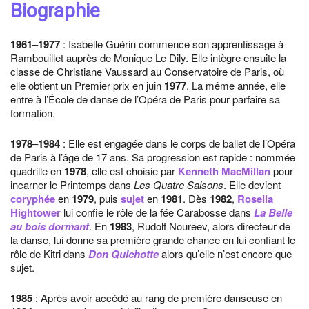
Biographie
1961
–
1977
: Isabelle Guérin commence son apprentissage à
Rambouillet auprès de Monique Le Dily. Elle intègre ensuite la
classe de Christiane Vaussard au Conservatoire de Paris, où
elle obtient un Premier prix en juin
1977
. La même année, elle
entre à l’École de danse de l’Opéra de Paris pour parfaire sa
formation.
1978
–
1984
: Elle est engagée dans le corps de ballet de l’Opéra
de Paris à l’âge de 17 ans. Sa progression est rapide : nommée
quadrille en
1978
, elle est choisie par
Kenneth MacMillan
pour
incarner le Printemps dans
Les Quatre Saisons
. Elle devient
coryphée
en
1979
, puis
sujet
en
1981
. Dès
1982
,
Rosella
Hightower
lui confie le rôle de la fée Carabosse dans
La Belle
au bois dormant
. En
1983
, Rudolf Noureev, alors directeur de
la danse, lui donne sa première grande chance en lui confiant le
rôle de Kitri dans
Don Quichotte
alors qu’elle n’est encore que
sujet.
1985
: Après avoir accédé au rang de première danseuse en