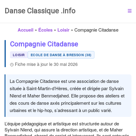
Danse Classique .info
Accueil
»
Écoles
»
Loisir
»
Compagnie Citadanse
Compagnie Citadanse
LOISIR
ECOLE DE DANSE À BRESSON (38)
Fiche mise à jour le 30 mai 2026
La Compagnie Citadanse est une association de danse
située à Saint-Martin-d’Hères, créée et dirigée par Sylvain
Nlend et Maher Benmedjahed. Elle propose des ateliers et
des cours de danse axés principalement sur les cultures
urbaines et le hip-hop, s’adressant à un public varié.
L’équipe pédagogique et artistique est structurée autour de
Sylvain Nlend, qui assure la direction artistique, et de Maher
Benmedjahed, chargé de projet et intervenant. Ils sont entourés