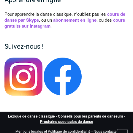
Pour apprendre la danse classique, n'oubliez pas les
cours de
danse par Skype
, ou un
abonnement en ligne
, ou des
cours
gratuits sur Instagram
.
Suivez-nous !
Lexique de danse classique
-
Conseils pour les parents de danseurs
-
Prochains spectacles de danse
Mentions légales et Politique de confidentialité
-
Nous contacter