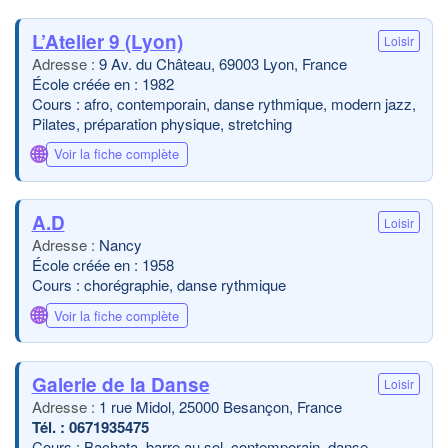
L’Atelier 9 (Lyon)
Loisir
9 Av. du Château, 69003 Lyon, France
École créée en : 1982
Cours : afro, contemporain, danse rythmique, modern jazz,
Pilates, préparation physique, stretching
🌐
Voir la fiche complète
A.D
Loisir
Nancy
École créée en : 1958
Cours : chorégraphie, danse rythmique
🌐
Voir la fiche complète
Galerie de la Danse
Loisir
1 rue Midol, 25000 Besançon, France
0671935475
Cours : Bachata, barre au sol, contemporain, danse