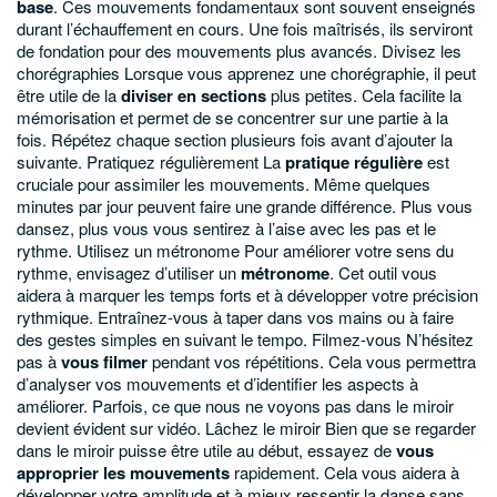
base
. Ces mouvements fondamentaux sont souvent enseignés
durant l’échauffement en cours. Une fois maîtrisés, ils serviront
de fondation pour des mouvements plus avancés.
Divisez les
chorégraphies
Lorsque vous apprenez une chorégraphie, il peut
être utile de la
diviser en sections
plus petites. Cela facilite la
mémorisation et permet de se concentrer sur une partie à la
fois. Répétez chaque section plusieurs fois avant d’ajouter la
suivante.
Pratiquez régulièrement
La
pratique régulière
est
cruciale pour assimiler les mouvements. Même quelques
minutes par jour peuvent faire une grande différence. Plus vous
dansez, plus vous vous sentirez à l’aise avec les pas et le
rythme.
Utilisez un métronome
Pour améliorer votre sens du
rythme, envisagez d’utiliser un
métronome
. Cet outil vous
aidera à marquer les temps forts et à développer votre précision
rythmique. Entraînez-vous à taper dans vos mains ou à faire
des gestes simples en suivant le tempo.
Filmez-vous
N’hésitez
pas à
vous filmer
pendant vos répétitions. Cela vous permettra
d’analyser vos mouvements et d’identifier les aspects à
améliorer. Parfois, ce que nous ne voyons pas dans le miroir
devient évident sur vidéo.
Lâchez le miroir
Bien que se regarder
dans le miroir puisse être utile au début, essayez de
vous
approprier les mouvements
rapidement. Cela vous aidera à
développer votre amplitude et à mieux ressentir la danse sans