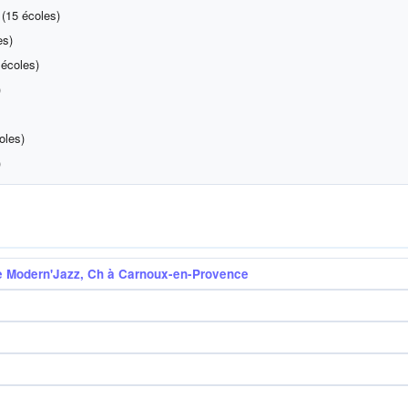
(15 écoles)
es)
écoles)
)
oles)
)
se Modern'Jazz, Ch à Carnoux-en-Provence