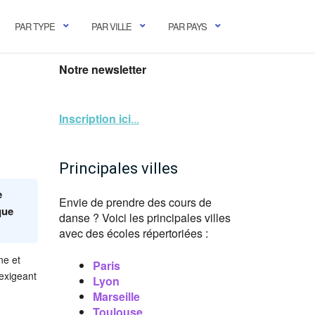
PAR TYPE
PAR VILLE
PAR PAYS
Notre newsletter
Inscription ici
...
Principales villes
e
Envie de prendre des cours de
que
danse ? Voici les principales villes
avec des écoles répertoriées :
ne et
Paris
exigeant
Lyon
Marseille
Toulouse