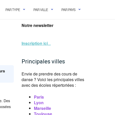
PAR TYPE
PAR VILLE
PAR PAYS
Notre newsletter
Inscription ici
...
Principales villes
urs
Envie de prendre des cours de
danse ? Voici les principales villes
avec des écoles répertoriées :
Paris
ce. Des
Lyon
oposées
Marseille
Toulouse