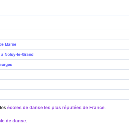
 de Marne
 à Noisy-le-Grand
Georges
 les
écoles de danse les plus réputées de France
.
ole de danse
.