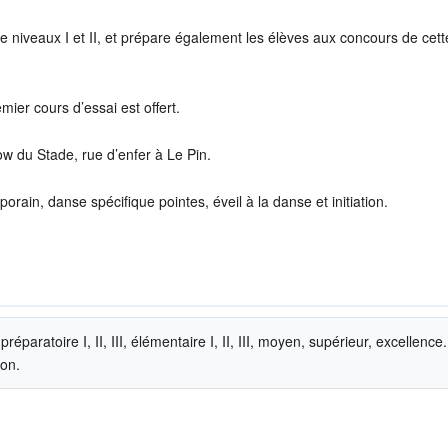
 niveaux I et II, et prépare également les élèves aux concours de cett
emier cours d’essai est offert.
w du Stade, rue d’enfer à Le Pin.
ain, danse spécifique pointes, éveil à la danse et initiation.
éparatoire I, II, III, élémentaire I, II, III, moyen, supérieur, excellence.
ion.