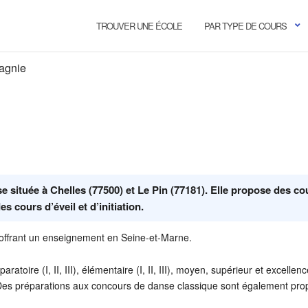
TROUVER UNE ÉCOLE
PAR TYPE DE COURS
pagnie
 située à Chelles (77500) et Le Pin (77181). Elle propose des co
 cours d’éveil et d’initiation.
, offrant un enseignement en Seine-et-Marne.
toire (I, II, III), élémentaire (I, II, III), moyen, supérieur et excellen
Des préparations aux concours de danse classique sont également pr