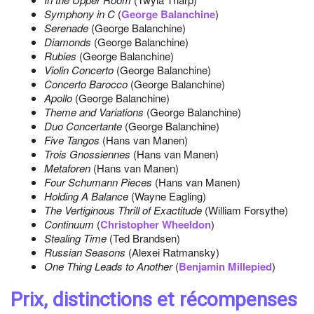
Symphony in C
(
George Balanchine
)
Serenade
(George Balanchine)
Diamonds
(George Balanchine)
Rubies
(George Balanchine)
Violin Concerto
(George Balanchine)
Concerto Barocco
(George Balanchine)
Apollo
(George Balanchine)
Theme and Variations
(George Balanchine)
Duo Concertante
(George Balanchine)
Five Tangos
(Hans van Manen)
Trois Gnossiennes
(Hans van Manen)
Metaforen
(Hans van Manen)
Four Schumann Pieces
(Hans van Manen)
Holding A Balance
(Wayne Eagling)
The Vertiginous Thrill of Exactitude
(William Forsythe)
Continuum
(
Christopher Wheeldon
)
Stealing Time
(Ted Brandsen)
Russian Seasons
(Alexei Ratmansky)
One Thing Leads to Another
(
Benjamin Millepied
)
Prix, distinctions et récompenses