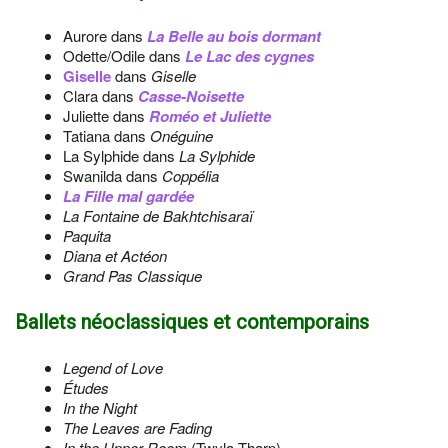
Aurore dans
La Belle au bois dormant
Odette/Odile dans
Le Lac des cygnes
Giselle
dans
Giselle
Clara dans
Casse-Noisette
Juliette dans
Roméo et Juliette
Tatiana dans
Onéguine
La Sylphide dans
La Sylphide
Swanilda dans
Coppélia
La Fille mal gardée
La Fontaine de Bakhtchisaraï
Paquita
Diana et Actéon
Grand Pas Classique
Ballets néoclassiques et contemporains
Legend of Love
Études
In the Night
The Leaves are Fading
In the Upper Room
(Twyla Tharp)