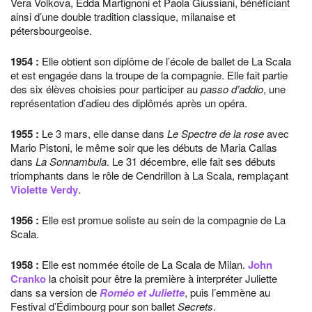
Vera Volkova, Edda Martignoni et Paola Giussiani, bénéficiant
ainsi d’une double tradition classique, milanaise et
pétersbourgeoise.
1954
:
Elle obtient son diplôme de l’école de ballet de La Scala
et est engagée dans la troupe de la compagnie. Elle fait partie
des six élèves choisies pour participer au
passo d’addio
, une
représentation d’adieu des diplômés après un opéra.
1955
:
Le 3 mars, elle danse dans
Le Spectre de la rose
avec
Mario Pistoni, le même soir que les débuts de Maria Callas
dans
La Sonnambula
. Le 31 décembre, elle fait ses débuts
triomphants dans le rôle de Cendrillon à La Scala, remplaçant
Violette Verdy
.
1956
:
Elle est promue soliste au sein de la compagnie de La
Scala.
1958
:
Elle est nommée étoile de La Scala de Milan.
John
Cranko
la choisit pour être la première à interpréter Juliette
dans sa version de
Roméo et Juliette
, puis l’emmène au
Festival d’Édimbourg pour son ballet
Secrets
.