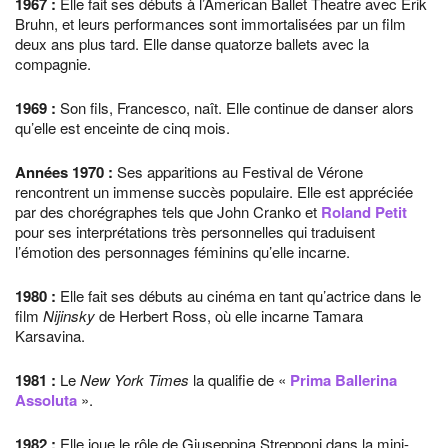
1967
:
Elle fait ses débuts à l’American Ballet Theatre avec Erik
Bruhn, et leurs performances sont immortalisées par un film
deux ans plus tard. Elle danse quatorze ballets avec la
compagnie.
1969
:
Son fils, Francesco, naît. Elle continue de danser alors
qu’elle est enceinte de cinq mois.
Années
1970
:
Ses apparitions au Festival de Vérone
rencontrent un immense succès populaire. Elle est appréciée
par des chorégraphes tels que John Cranko et
Roland Petit
pour ses interprétations très personnelles qui traduisent
l’émotion des personnages féminins qu’elle incarne.
1980
:
Elle fait ses débuts au cinéma en tant qu’actrice dans le
film
Nijinsky
de Herbert Ross, où elle incarne Tamara
Karsavina.
1981
:
Le
New York Times
la qualifie de «
Prima Ballerina
Assoluta
».
1982
:
Elle joue le rôle de Giuseppina Strepponi dans la mini-