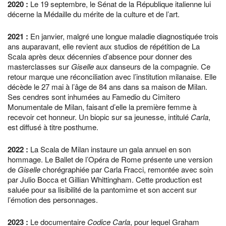
2020
:
Le 19 septembre, le Sénat de la République italienne lui
décerne la Médaille du mérite de la culture et de l’art.
2021
:
En janvier, malgré une longue maladie diagnostiquée trois
ans auparavant, elle revient aux studios de répétition de La
Scala après deux décennies d’absence pour donner des
masterclasses sur
Giselle
aux danseurs de la compagnie. Ce
retour marque une réconciliation avec l’institution milanaise. Elle
décède le 27 mai à l’âge de 84 ans dans sa maison de Milan.
Ses cendres sont inhumées au Famedio du Cimitero
Monumentale de Milan, faisant d’elle la première femme à
recevoir cet honneur. Un biopic sur sa jeunesse, intitulé
Carla
,
est diffusé à titre posthume.
2022
:
La Scala de Milan instaure un gala annuel en son
hommage. Le Ballet de l’Opéra de Rome présente une version
de
Giselle
chorégraphiée par Carla Fracci, remontée avec soin
par Julio Bocca et Gillian Whittingham. Cette production est
saluée pour sa lisibilité de la pantomime et son accent sur
l’émotion des personnages.
2023
:
Le documentaire
Codice Carla
, pour lequel Graham