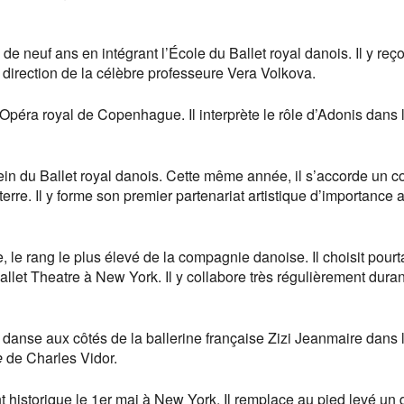
 de neuf ans en intégrant l’École du Ballet royal danois. Il y reço
 direction de la célèbre professeure Vera Volkova.
 l’Opéra royal de Copenhague. Il interprète le rôle d’Adonis dans l
ein du Ballet royal danois. Cette même année, il s’accorde un 
rre. Il y forme son premier partenariat artistique d’importance 
, le rang le plus élevé de la compagnie danoise. Il choisit pourt
llet Theatre à New York. Il y collabore très régulièrement duran
l danse aux côtés de la ballerine française Zizi Jeanmaire dans l
e
de Charles Vidor.
nt historique le 1er mai à New York. Il remplace au pied levé un