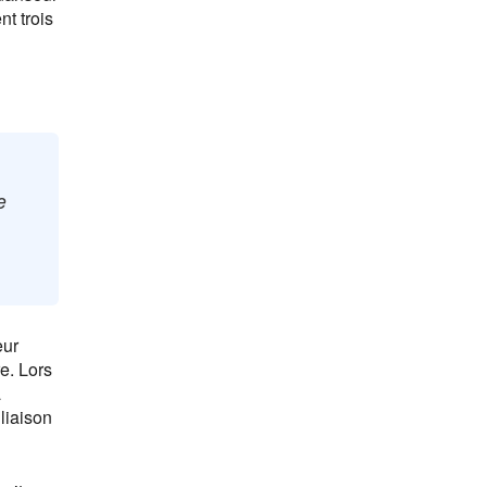
t trois
e
eur
e. Lors
à
liaison