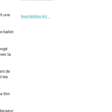
it une
Inscription ici
...
e ballet
congé
avec la
ant de
t les
e film
 danseur