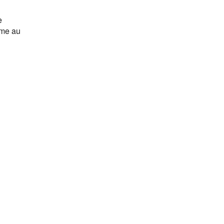
e
yme au