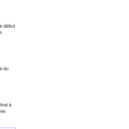
le début
e
al du
tiné à
ies