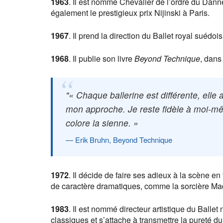
1963
. Il est nommé Chevalier de l’ordre du Danne
également le prestigieux prix Nijinski à Paris.
1967
. Il prend la direction du Ballet royal suédo
1968
. Il publie son livre
Beyond Technique
, dans
« Chaque ballerine est différente, elle
mon approche. Je reste fidèle à moi-m
colore la sienne. »
Erik Bruhn, Beyond Technique
1972
. Il décide de faire ses adieux à la scène en
de caractère dramatiques, comme la sorcière M
1983
. Il est nommé directeur artistique du Ballet
classiques et s’attache à transmettre la pureté d