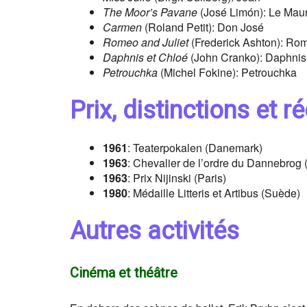
The Moor’s Pavane
(José Limón): Le Mau
Carmen
(Roland Petit): Don José
Romeo and Juliet
(Frederick Ashton): Ro
Daphnis et Chloé
(John Cranko): Daphnis
Petrouchka
(Michel Fokine): Petrouchka
Prix, distinctions et
1961
: Teaterpokalen (Danemark)
1963
: Chevalier de l’ordre du Dannebrog
1963
: Prix Nijinski (Paris)
1980
: Médaille Litteris et Artibus (Suède)
Autres activités
Cinéma et théâtre