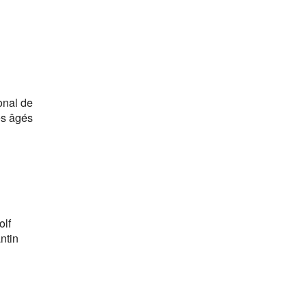
onal de
es âgés
olf
ntin