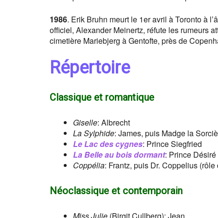
1986
. Erik Bruhn meurt le 1er avril à Toronto à
officiel, Alexander Meinertz, réfute les rumeurs 
cimetière Mariebjerg à Gentofte, près de Copen
Répertoire
Classique et romantique
Giselle
: Albrecht
La Sylphide
: James, puis Madge la Sorcièr
Le Lac des cygnes
: Prince Siegfried
La Belle au bois dormant
: Prince Désiré
Coppélia
: Frantz, puis Dr. Coppelius (rôle
Néoclassique et contemporain
Miss Julie
(Birgit Cullberg): Jean