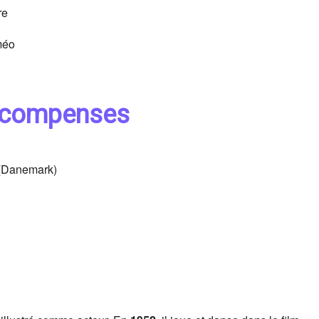
re
méo
 récompenses
 (Danemark)