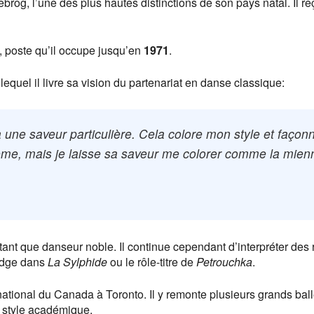
brog, l’une des plus hautes distinctions de son pays natal. Il re
is, poste qu’il occupe jusqu’en
1971
.
 lequel il livre sa vision du partenariat en danse classique:
 a une saveur particulière. Cela colore mon style et façon
ême, mais je laisse sa saveur me colorer comme la mien
 tant que danseur noble. Il continue cependant d’interpréter des 
adge dans
La Sylphide
ou le rôle-titre de
Petrouchka
.
 national du Canada à Toronto. Il y remonte plusieurs grands ball
u style académique.