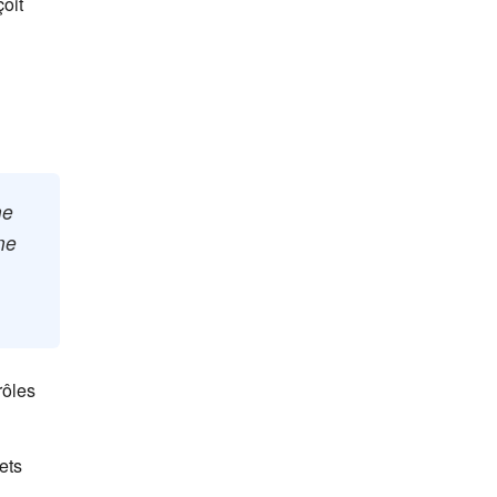
çoit
ne
ne
rôles
ets