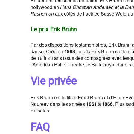
En dehors des scènes de ballet, Erik Bruhn s’est
hollywoodien
Hans Christian Andersen et la Da
Rashomon
aux côtés de l’actrice Susse Wold au 
Le prix Erik Bruhn
Par des dispositions testamentaires, Erik Bruhn 
danse. Créé en
1988
, le prix Erik Bruhn se tie
de 18 à 23 ans issus des compagnies avec lesque
l’American Ballet Theatre, le Ballet royal danois e
Vie privée
Erik Bruhn est le fils d’Ernst Bruhn et d’Ellen Ev
Noureev dans les années
1961
à
1966
. Plus tar
Patsalas.
FAQ