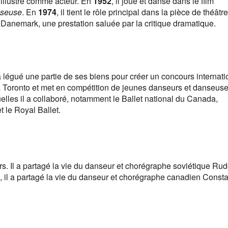
 illustré comme acteur. En
1952
, il joue et danse dans le film
nseuse
. En
1974
, il tient le rôle principal dans la pièce de théâtre
Danemark, une prestation saluée par la critique dramatique.
a légué une partie de ses biens pour créer un concours internati
nt à Toronto et met en compétition de jeunes danseurs et danseus
lles il a collaboré, notamment le Ballet national du Canada,
t le Royal Ballet.
ers. Il a partagé la vie du danseur et chorégraphe soviétique Rud
d, il a partagé la vie du danseur et chorégraphe canadien Consta