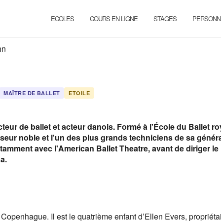
ECOLES
COURS EN LIGNE
STAGES
PERSONN
hn
MAÎTRE DE BALLET
ETOILE
eur de ballet et acteur danois. Formé à l'École du Ballet ro
eur noble et l'un des plus grands techniciens de sa générat
amment avec l'American Ballet Theatre, avant de diriger le 
a.
à Copenhague. Il est le quatrième enfant d’Ellen Evers, propriéta