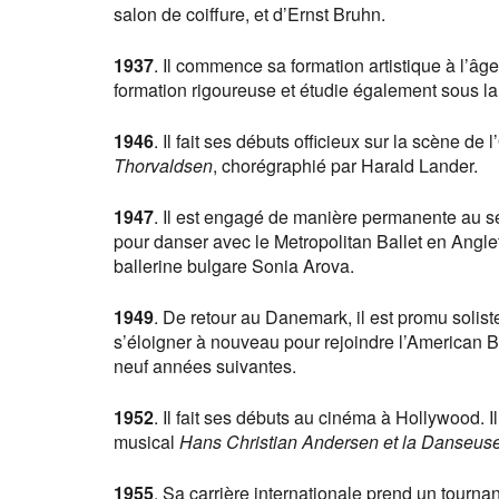
salon de coiffure, et d’Ernst Bruhn.
1937
. Il commence sa formation artistique à l’âge
formation rigoureuse et étudie également sous la
1946
. Il fait ses débuts officieux sur la scène de
Thorvaldsen
, chorégraphié par Harald Lander.
1947
. Il est engagé de manière permanente au s
pour danser avec le Metropolitan Ballet en Anglete
ballerine bulgare Sonia Arova.
1949
. De retour au Danemark, il est promu soliste
s’éloigner à nouveau pour rejoindre l’American Ba
neuf années suivantes.
1952
. Il fait ses débuts au cinéma à Hollywood. I
musical
Hans Christian Andersen et la Danseus
1955
. Sa carrière internationale prend un tourna