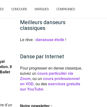
ES
CONCOURS
MARQUES
COMPAGNIES
Meilleurs danseurs
classiques
Le rêve :
danseuse étoile
!
Danse par Internet
yal
ion. Il
Pour progresser en danse classique,
Ballet
suivez un
cours particulier via
Zoom
, ou un
cours professionnel
en VOD
, ou des
exercices gratuits
sur YouTube
.
ire d’un
Notre newsletter :