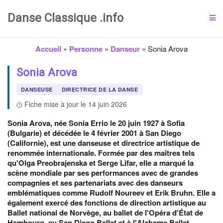
Danse Classique .info
Accueil
»
Personne
»
Danseur
»
Sonia Arova
Sonia Arova
DANSEUSE
DIRECTRICE DE LA DANSE
Fiche mise à jour le 14 juin 2026
Sonia Arova, née Sonia Errio le 20 juin 1927 à Sofia
(Bulgarie) et décédée le 4 février 2001 à San Diego
(Californie), est une danseuse et directrice artistique de
renommée internationale. Formée par des maîtres tels
qu'Olga Preobrajenska et Serge Lifar, elle a marqué la
scène mondiale par ses performances avec de grandes
compagnies et ses partenariats avec des danseurs
emblématiques comme Rudolf Noureev et Erik Bruhn. Elle a
également exercé des fonctions de direction artistique au
Ballet national de Norvège, au ballet de l'Opéra d'État de
Hambourg, au San Diego Ballet et à l'Alabama Ballet.