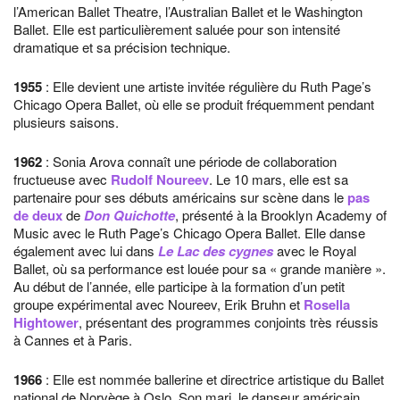
l’American Ballet Theatre, l’Australian Ballet et le Washington
Ballet. Elle est particulièrement saluée pour son intensité
dramatique et sa précision technique.
1955
: Elle devient une artiste invitée régulière du Ruth Page’s
Chicago Opera Ballet, où elle se produit fréquemment pendant
plusieurs saisons.
1962
: Sonia Arova connaît une période de collaboration
fructueuse avec
Rudolf Noureev
. Le 10 mars, elle est sa
partenaire pour ses débuts américains sur scène dans le
pas
de deux
de
Don Quichotte
, présenté à la Brooklyn Academy of
Music avec le Ruth Page’s Chicago Opera Ballet. Elle danse
également avec lui dans
Le Lac des cygnes
avec le Royal
Ballet, où sa performance est louée pour sa « grande manière ».
Au début de l’année, elle participe à la formation d’un petit
groupe expérimental avec Noureev, Erik Bruhn et
Rosella
Hightower
, présentant des programmes conjoints très réussis
à Cannes et à Paris.
1966
: Elle est nommée ballerine et directrice artistique du Ballet
national de Norvège à Oslo. Son mari, le danseur américain