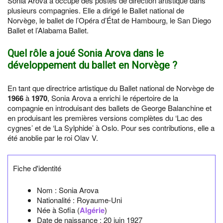
Sonia Arova a occupé des postes de direction artistique dans
plusieurs compagnies. Elle a dirigé le Ballet national de
Norvège, le ballet de l’Opéra d’État de Hambourg, le San Diego
Ballet et l’Alabama Ballet.
Quel rôle a joué Sonia Arova dans le
développement du ballet en Norvège ?
En tant que directrice artistique du Ballet national de Norvège de
1966
à
1970
, Sonia Arova a enrichi le répertoire de la
compagnie en introduisant des ballets de George Balanchine et
en produisant les premières versions complètes du ‘Lac des
cygnes’ et de ‘La Sylphide’ à Oslo. Pour ses contributions, elle a
été anoblie par le roi Olav V.
Fiche d'identité
Nom :
Sonia Arova
Nationalité :
Royaume-Uni
Née à
Sofia
(
Algérie
)
Date de naissance :
20 juin 1927