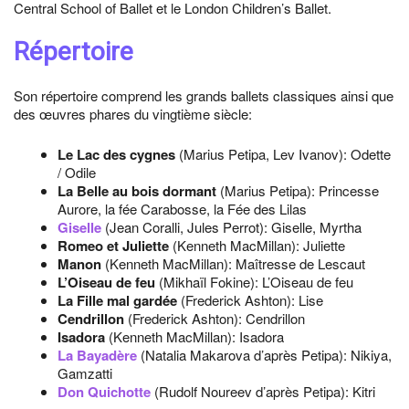
Central School of Ballet et le London Children’s Ballet.
Répertoire
Son répertoire comprend les grands ballets classiques ainsi que
des œuvres phares du vingtième siècle:
Le Lac des cygnes
(Marius Petipa, Lev Ivanov): Odette
/ Odile
La Belle au bois dormant
(Marius Petipa): Princesse
Aurore, la fée Carabosse, la Fée des Lilas
Giselle
(Jean Coralli, Jules Perrot): Giselle, Myrtha
Romeo et Juliette
(Kenneth MacMillan): Juliette
Manon
(Kenneth MacMillan): Maîtresse de Lescaut
L’Oiseau de feu
(Mikhaïl Fokine): L’Oiseau de feu
La Fille mal gardée
(Frederick Ashton): Lise
Cendrillon
(Frederick Ashton): Cendrillon
Isadora
(Kenneth MacMillan): Isadora
La Bayadère
(Natalia Makarova d’après Petipa): Nikiya,
Gamzatti
Don Quichotte
(Rudolf Noureev d’après Petipa): Kitri