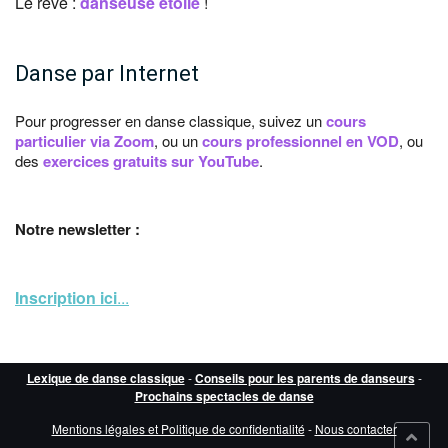
Le rêve :
danseuse étoile
!
Danse par Internet
Pour progresser en danse classique, suivez un
cours
particulier via Zoom
, ou un
cours professionnel en VOD
, ou
des
exercices gratuits sur YouTube
.
Notre newsletter :
Inscription ici
...
Lexique de danse classique
-
Conseils pour les parents de danseurs
-
Prochains spectacles de danse
Mentions légales et Politique de confidentialité
-
Nous contacter