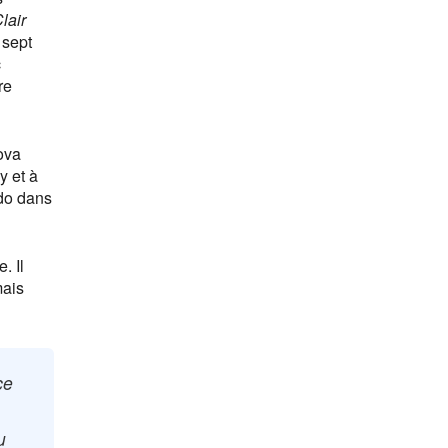
lair
 sept
c
re
pova
y et à
odo dans
. Il
mais
ce
u