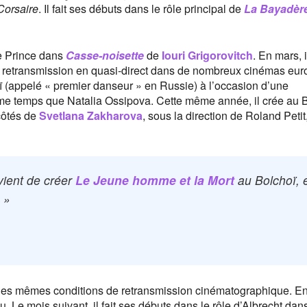
Corsaire
. Il fait ses débuts dans le rôle principal de
La Bayadèr
le Prince dans
Casse-noisette
de
Iouri Grigorovitch
. En mars, i
 retransmission en quasi-direct dans de nombreux cinémas eur
oï (appelé « premier danseur » en Russie) à l’occasion d’une
e temps que Natalia Ossipova. Cette même année, il crée au 
ôtés de
Svetlana Zakharova
, sous la direction de Roland Petit,
 vient de créer
Le Jeune homme et la Mort
au Bolchoï, 
. »
es mêmes conditions de retransmission cinématographique. En a
 Le mois suivant, il fait ses débuts dans le rôle d’Albrecht dan