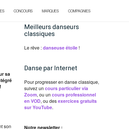
ES
CONCOURS
MARQUES
COMPAGNIES
Meilleurs danseurs
classiques
Le rêve :
danseuse étoile
!
Danse par Internet
ur sa
ntégré
Pour progresser en danse classique,
f
suivez un
cours particulier via
Zoom
, ou un
cours professionnel
en VOD
, ou des
exercices gratuits
sur YouTube
.
nt son
Notre newsletter :