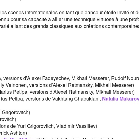
 les scènes internationales en tant que danseur étoile invité et 
onnu pour sa capacité à allier une technique virtuose à une pro
 varié allant des grands classiques aux créations contemporaine
, versions d’Alexei Fadeyechev, Mikhail Messerer, Rudolf Nour
ly Vainonen, versions d’Alexei Ratmansky, Mikhail Messerer)
arius Petipa, versions d’Alexei Ratmansky, Mikhail Messerer)
ius Petipa, versions de Vakhtang Chabukiani,
Natalia Makaro
 Grigorovitch)
rovitch)
ions de Yuri Grigorovitch, Vladimir Vassiliev)
erick Ashton)