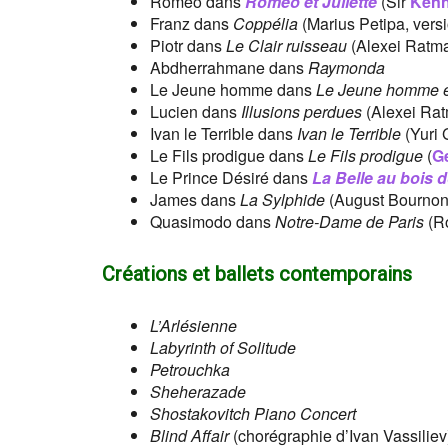
Roméo dans
Roméo et Juliette
(Sir
Kenn
Franz dans
Coppélia
(Marius Petipa, vers
Piotr dans
Le Clair ruisseau
(Alexei Ratm
Abdherrahmane dans
Raymonda
Le Jeune homme dans
Le Jeune homme et
Lucien dans
Illusions perdues
(Alexei Ra
Ivan le Terrible dans
Ivan le Terrible
(Yuri 
Le Fils prodigue dans
Le Fils prodigue
(
G
Le Prince Désiré dans
La Belle au bois 
James dans
La Sylphide
(August Bournonv
Quasimodo dans
Notre-Dame de Paris
(Ro
Créations et ballets contemporains
L’Arlésienne
Labyrinth of Solitude
Petrouchka
Sheherazade
Shostakovitch Piano Concert
Blind Affair
(chorégraphie d’Ivan Vassiliev