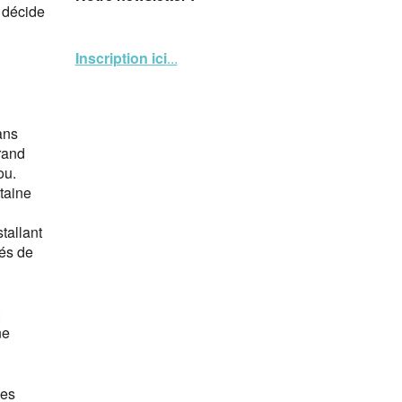
il décide
Inscription ici
...
ans
rand
ou.
rtaine
tallant
tés de
ne
ses