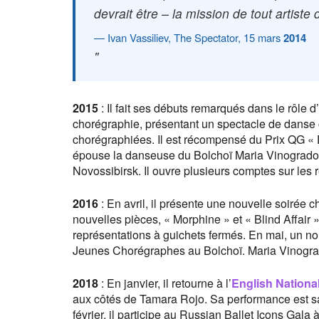
devrait être – la mission de tout artiste
Ivan Vassiliev, The Spectator, 15 mars
2014
2015
: Il fait ses débuts remarqués dans le rôle d
chorégraphie, présentant un spectacle de danse 
chorégraphiées. Il est récompensé du Prix QG « D
épouse la danseuse du Bolchoï Maria Vinogradova
Novossibirsk. Il ouvre plusieurs comptes sur les 
2016
: En avril, il présente une nouvelle soirée 
nouvelles pièces, « Morphine » et « Blind Affair 
représentations à guichets fermés. En mai, un no
Jeunes Chorégraphes au Bolchoï. Maria Vinograd
2018
: En janvier, il retourne à l’
English National
aux côtés de Tamara Rojo. Sa performance est sal
février, il participe au Russian Ballet Icons Gala