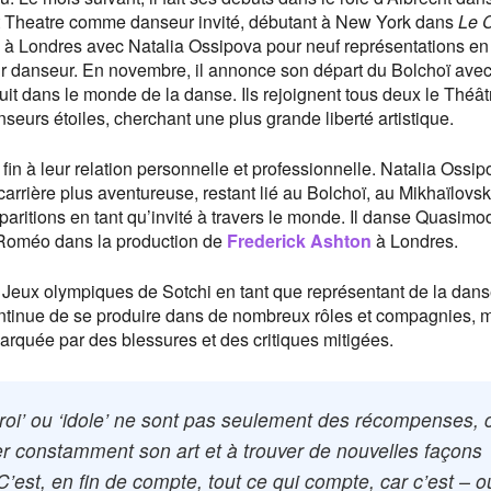
llet Theatre comme danseur invité, débutant à New York dans
Le C
éo à Londres avec Natalia Ossipova pour neuf représentations en
leur danseur. En novembre, il annonce son départ du Bolchoï ave
uit dans le monde de la danse. Ils rejoignent tous deux le Théât
eurs étoiles, cherchant une plus grande liberté artistique.
 fin à leur relation personnelle et professionnelle. Natalia Ossi
 carrière plus aventureuse, restant lié au Bolchoï, au Mikhaïlovsk
pparitions en tant qu’invité à travers le monde. Il danse Quasim
 Roméo dans la production de
Frederick Ashton
à Londres.
s Jeux olympiques de Sotchi en tant que représentant de la danse
Il continue de se produire dans de nombreux rôles et compagnies, 
rquée par des blessures et des critiques mitigées.
e ‘roi’ ou ‘idole’ ne sont pas seulement des récompenses, 
ner constamment son art et à trouver de nouvelles façons
C’est, en fin de compte, tout ce qui compte, car c’est – o