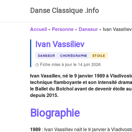
Danse Classique .info
Accueil
»
Personne
»
Danseur
»
Ivan Vassiliev
Ivan Vassiliev
DANSEUR
CHORÉGRAPHE
ETOILE
Fiche mise à jour le 14 juin 2026
Ivan Vassiliev, né le 9 janvier 1989 à Vladivo
technique flamboyante et son intensité dramat
le Ballet du Bolchoï avant de devenir étoile a
depuis 2015.
Biographie
1989
: Ivan Vassiliev naît le 9 janvier à Vladivos