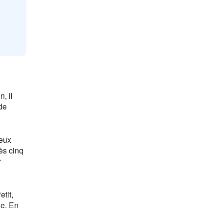
, il
de
deux
ès cinq
r
tit,
ue. En