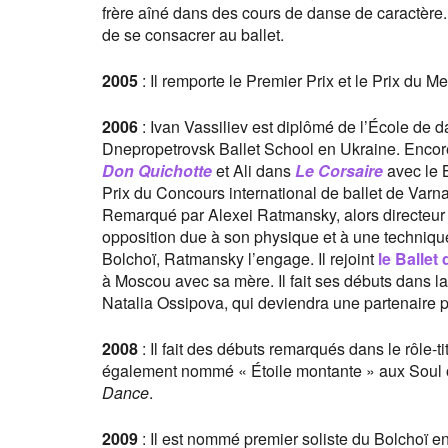
frère aîné dans des cours de danse de caractère.
de se consacrer au ballet.
2005
: Il remporte le Premier Prix et le Prix du
2006
: Ivan Vassiliev est diplômé de l’École de 
Dnepropetrovsk Ballet School en Ukraine. Encore 
Don Quichotte
et Ali dans
Le Corsaire
avec le B
Prix du Concours international de ballet de Varna
Remarqué par Alexei Ratmansky, alors directeur ar
opposition due à son physique et à une techniqu
Bolchoï, Ratmansky l’engage. Il rejoint
le Ballet
à Moscou avec sa mère. Il fait ses débuts dans l
Natalia Ossipova, qui deviendra une partenaire pr
2008
: Il fait des débuts remarqués dans le rôle-t
également nommé « Étoile montante » aux Soul o
Dance
.
2009
: Il est nommé premier soliste du Bolchoï en 