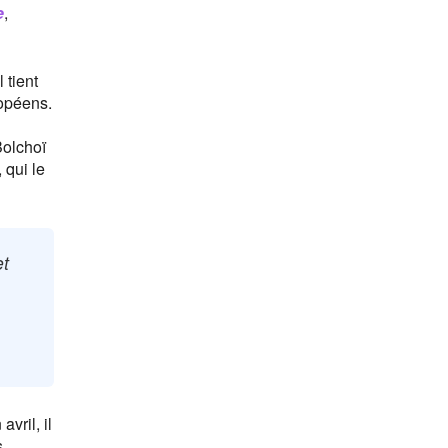
e
,
l tient
opéens.
Bolchoï
 qui le
et
vril, il
s