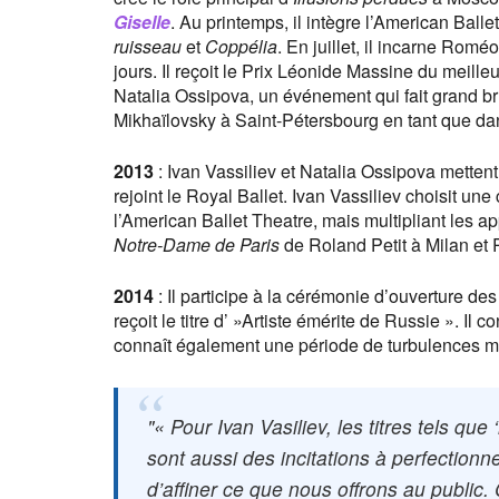
Giselle
. Au printemps, il intègre l’American Ba
ruisseau
et
Coppélia
. En juillet, il incarne Rom
jours. Il reçoit le Prix Léonide Massine du meil
Natalia Ossipova, un événement qui fait grand br
Mikhaïlovsky à Saint-Pétersbourg en tant que dans
2013
: Ivan Vassiliev et Natalia Ossipova mettent
rejoint le Royal Ballet. Ivan Vassiliev choisit une
l’American Ballet Theatre, mais multipliant les a
Notre-Dame de Paris
de Roland Petit à Milan et
2014
: Il participe à la cérémonie d’ouverture de
reçoit le titre d’ »Artiste émérite de Russie ». 
connaît également une période de turbulences ma
« Pour Ivan Vasiliev, les titres tels qu
sont aussi des incitations à perfection
d’affiner ce que nous offrons au public. 