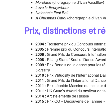
Morphine
(chorégraphie d’Ivan Vassiliev)
Love is Everywhere
Natasha’s First Ball
A Christmas Carol
(chorégraphie d’Ivan Va
Prix, distinctions et
2004
: Troisième prix du Concours interna
2005
: Premier prix du Concours internati
2006
: Grand Prix du Concours internation
2008
: Rising Star of Soul of Dance Awar
2009
: Prix Benois de la danse pour les r
Corsaire
2010
: Prix Virtuosity de l’International 
2011
: Grand Prix de l’International Dan
2011
: Prix Léonide Massine du meilleur 
2011
: UK Critic’s Award du meilleur dans
2014
: Artiste émérite de Russie
2015
: Prix QG « Découverte de l’année »