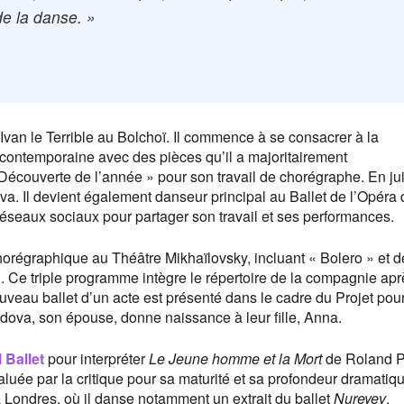
 de la danse. »
’Ivan le Terrible au Bolchoï. Il commence à se consacrer à la
contemporaine avec des pièces qu’il a majoritairement
écouverte de l’année » pour son travail de chorégraphe. En juin
. Il devient également danseur principal au Ballet de l’Opéra 
réseaux sociaux pour partager son travail et ses performances.
chorégraphique au Théâtre Mikhaïlovsky, incluant « Bolero » et 
». Ce triple programme intègre le répertoire de la compagnie apr
uveau ballet d’un acte est présenté dans le cadre du Projet pou
ova, son épouse, donne naissance à leur fille, Anna.
 Ballet
pour interpréter
Le Jeune homme et la Mort
de Roland Pe
uée par la critique pour sa maturité et sa profondeur dramatiq
 à Londres, où il danse notamment un extrait du ballet
Nureyev
.