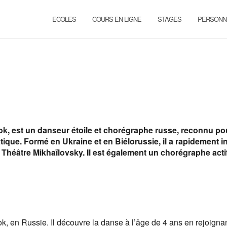
ECOLES
COURS EN LIGNE
STAGES
PERSONN
stok, est un danseur étoile et chorégraphe russe, reconnu po
ique. Formé en Ukraine et en Biélorussie, il a rapidement i
u Théâtre Mikhaïlovsky. Il est également un chorégraphe acti
tok, en Russie. Il découvre la danse à l’âge de 4 ans en rejoigna