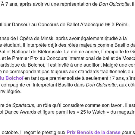
 À 7 ans, après avoir vu une représentation de
Don Quichotte
, 
 Meilleur Danseur au Concours de Ballet Arabesque-96 à Perm.
danse de l’Opéra de Minsk, après avoir également étudié à la
étudiant, il interprète déjà des rôles majeurs comme Basilio d
allet National de Biélorussie. La même année, il remporte le G
 et le Premier Prix au Concours international de ballet de Mosc
tistique du Bolchoï, il est invité à une audition. Malgré une ce
e ne correspondant pas toujours aux standards traditionnels du
 du Bolchoï
en tant que premier soliste à seulement 17 ans, s’ins
a compagnie en interprétant Basilio dans
Don Quichotte
, aux cô
ivilégiée.
itre de
Spartacus
, un rôle qu’il considère comme son favori. Il est
f Dance Awards et figure parmi les « 25 to Watch » du magazi
octobre. Il reçoit le prestigieux
Prix Benois de la danse
pour 