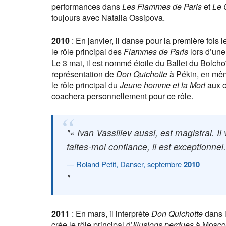
performances dans
Les Flammes de Paris
et
Le 
toujours avec Natalia Ossipova.
2010
: En janvier, il danse pour la première fois 
le rôle principal des
Flammes de Paris
lors d’une
Le 3 mai, il est nommé étoile du Ballet du Bolch
représentation de
Don Quichotte
à Pékin, en mêm
le rôle principal du
Jeune homme et la Mort
aux c
coachera personnellement pour ce rôle.
« Ivan Vassiliev aussi, est magistral. Il
faites-moi confiance, il est exceptionnel
Roland Petit, Danser, septembre
2010
2011
: En mars, il interprète
Don Quichotte
dans l
crée le rôle principal d’
Illusions perdues
à Moscou.