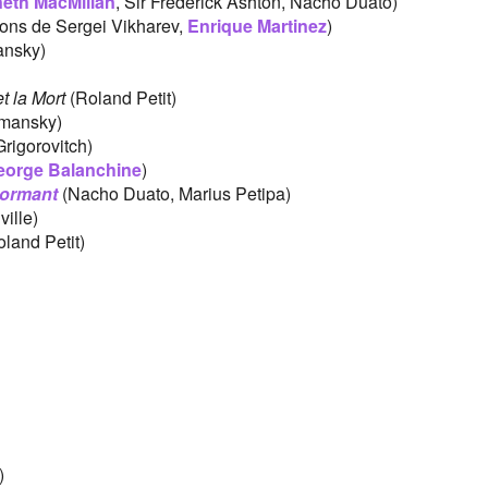
eth MacMillan
, Sir Frederick Ashton, Nacho Duato)
ions de Sergei Vikharev,
Enrique Martinez
)
ansky)
 la Mort
(Roland Petit)
tmansky)
Grigorovitch)
eorge Balanchine
)
dormant
(Nacho Duato, Marius Petipa)
ille)
land Petit)
)