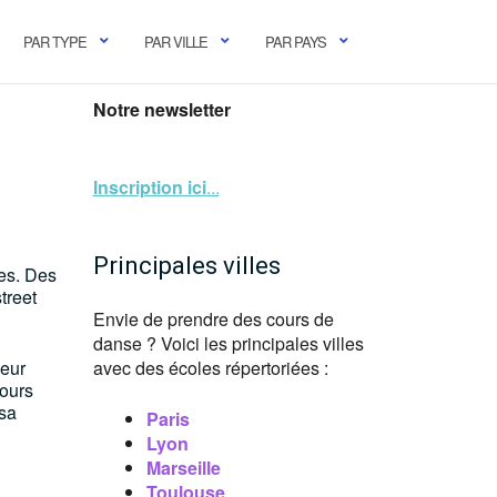
PAR TYPE
PAR VILLE
PAR PAYS
Notre newsletter
Inscription ici
...
Principales villes
nes. Des
treet
Envie de prendre des cours de
danse ? Voici les principales villes
seur
avec des écoles répertoriées :
cours
 sa
Paris
Lyon
Marseille
Toulouse