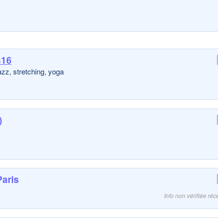
s16
Jazz, stretching, yoga
)
aris
Info non vérifiée r