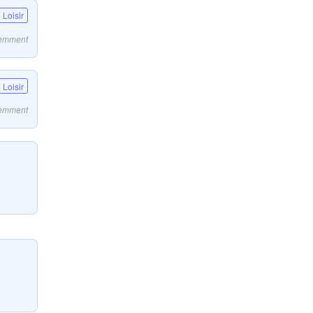
Loisir
écemment
Loisir
écemment