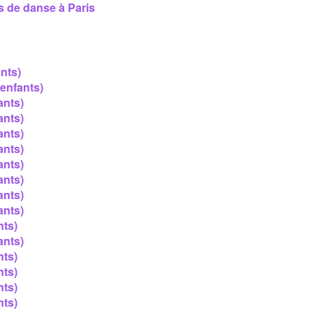
s de danse à Paris
nts)
enfants)
ants)
ants)
ants)
ants)
ants)
ants)
ants)
ants)
nts)
ants)
nts)
nts)
nts)
nts)