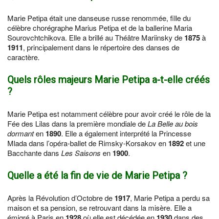
Marie Petipa était une danseuse russe renommée, fille du
célèbre chorégraphe Marius Petipa et de la ballerine Maria
Sourovchtchikova. Elle a brillé au Théâtre Mariinsky de
1875
à
1911
, principalement dans le répertoire des danses de
caractère.
Quels rôles majeurs Marie Petipa a-t-elle créés
?
Marie Petipa est notamment célèbre pour avoir créé le rôle de la
Fée des Lilas dans la première mondiale de
La Belle au bois
dormant
en
1890
. Elle a également interprété la Princesse
Mlada dans l’opéra-ballet de Rimsky-Korsakov en
1892
et une
Bacchante dans
Les Saisons
en
1900
.
Quelle a été la fin de vie de Marie Petipa ?
Après la Révolution d’Octobre de
1917
, Marie Petipa a perdu sa
maison et sa pension, se retrouvant dans la misère. Elle a
émigré à Paris en
1928
où elle est décédée en
1930
dans des