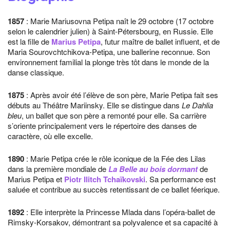
1857
: Marie Mariusovna Petipa naît le 29 octobre (17 octobre
selon le calendrier julien) à Saint-Pétersbourg, en Russie. Elle
est la fille de
Marius Petipa
, futur maître de ballet influent, et de
Maria Sourovchtchikova-Petipa, une ballerine reconnue. Son
environnement familial la plonge très tôt dans le monde de la
danse classique.
1875
: Après avoir été l’élève de son père, Marie Petipa fait ses
débuts au Théâtre Mariinsky. Elle se distingue dans
Le Dahlia
bleu
, un ballet que son père a remonté pour elle. Sa carrière
s’oriente principalement vers le répertoire des danses de
caractère, où elle excelle.
1890
: Marie Petipa crée le rôle iconique de la Fée des Lilas
dans la première mondiale de
La Belle au bois dormant
de
Marius Petipa et
Piotr Ilitch Tchaïkovski
. Sa performance est
saluée et contribue au succès retentissant de ce ballet féerique.
1892
: Elle interprète la Princesse Mlada dans l’opéra-ballet de
Rimsky-Korsakov, démontrant sa polyvalence et sa capacité à