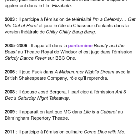
également dans le film
Elizabeth
.
2003
: Il participe à l’émission de téléréalité
I’m a Celebrity… Get
Me Out of Here!
et joue le rôle du Chasseur d’enfants dans la
version théâtrale de
Chitty Chitty Bang Bang
.
2005
–
2006
: Il apparaît dans la
pantomime
Beauty and the
Beast
au Theatre Royal de Windsor et est juge dans l’émission
Strictly Dance Fever
sur BBC One.
2006
: Il joue Puck dans
A Midsummer Night’s Dream
avec la
British Shakespeare Company, rôle qu’il reprendra.
2008
: Il épouse José Bergera. Il participe à l’émission
Ant &
Dec’s Saturday Night Takeaway
.
2009
: Il apparaît en tant que MC dans
Life is a Cabaret
au
Birmingham Repertory Theatre.
2011
: Il participe à l’émission culinaire
Come Dine with Me
.