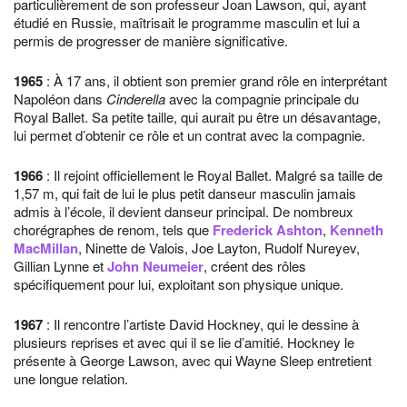
particulièrement de son professeur Joan Lawson, qui, ayant
étudié en Russie, maîtrisait le programme masculin et lui a
permis de progresser de manière significative.
1965
: À 17 ans, il obtient son premier grand rôle en interprétant
Napoléon dans
Cinderella
avec la compagnie principale du
Royal Ballet. Sa petite taille, qui aurait pu être un désavantage,
lui permet d’obtenir ce rôle et un contrat avec la compagnie.
1966
: Il rejoint officiellement le Royal Ballet. Malgré sa taille de
1,57 m, qui fait de lui le plus petit danseur masculin jamais
admis à l’école, il devient danseur principal. De nombreux
chorégraphes de renom, tels que
Frederick Ashton
,
Kenneth
MacMillan
, Ninette de Valois, Joe Layton, Rudolf Nureyev,
Gillian Lynne et
John Neumeier
, créent des rôles
spécifiquement pour lui, exploitant son physique unique.
1967
: Il rencontre l’artiste David Hockney, qui le dessine à
plusieurs reprises et avec qui il se lie d’amitié. Hockney le
présente à George Lawson, avec qui Wayne Sleep entretient
une longue relation.