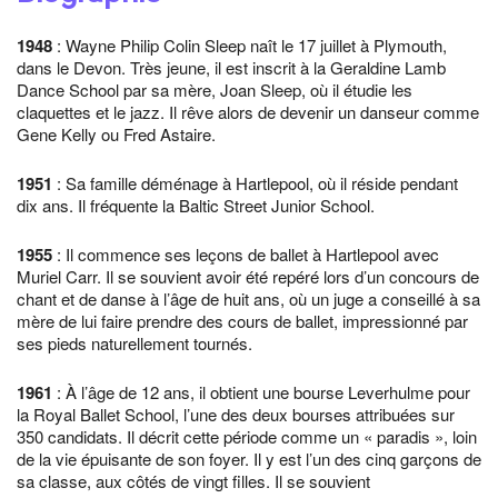
1948
: Wayne Philip Colin Sleep naît le 17 juillet à Plymouth,
dans le Devon. Très jeune, il est inscrit à la Geraldine Lamb
Dance School par sa mère, Joan Sleep, où il étudie les
claquettes et le jazz. Il rêve alors de devenir un danseur comme
Gene Kelly ou Fred Astaire.
1951
: Sa famille déménage à Hartlepool, où il réside pendant
dix ans. Il fréquente la Baltic Street Junior School.
1955
: Il commence ses leçons de ballet à Hartlepool avec
Muriel Carr. Il se souvient avoir été repéré lors d’un concours de
chant et de danse à l’âge de huit ans, où un juge a conseillé à sa
mère de lui faire prendre des cours de ballet, impressionné par
ses pieds naturellement tournés.
1961
: À l’âge de 12 ans, il obtient une bourse Leverhulme pour
la Royal Ballet School, l’une des deux bourses attribuées sur
350 candidats. Il décrit cette période comme un « paradis », loin
de la vie épuisante de son foyer. Il y est l’un des cinq garçons de
sa classe, aux côtés de vingt filles. Il se souvient