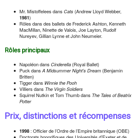
Mr. Mistoffelees dans
Cats
(Andrew Lloyd Webber,
1981
)
Rôles dans des ballets de Frederick Ashton, Kenneth
MacMillan, Ninette de Valois, Joe Layton, Rudolf
Nureyev, Gillian Lynne et John Neumeier.
Rôles principaux
Napoléon dans
Cinderella
(Royal Ballet)
Puck dans
A Midsummer Night’s Dream
(Benjamin
Britten)
Tigger dans
Winnie the Pooh
Villiers dans
The Virgin Soldiers
Squirrel Nutkin et Tom Thumb dans
The Tales of Beatrix
Potter
Prix, distinctions et récompenses
1998
: Officier de l’Ordre de l’Empire britannique (OBE)
Doctorats honorifiques des Universités d’Exeter et de