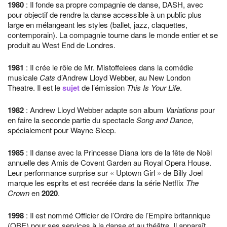
1980
: Il fonde sa propre compagnie de danse, DASH, avec
pour objectif de rendre la danse accessible à un public plus
large en mélangeant les styles (ballet, jazz, claquettes,
contemporain). La compagnie tourne dans le monde entier et se
produit au West End de Londres.
1981
: Il crée le rôle de Mr. Mistoffelees dans la comédie
musicale
Cats
d’Andrew Lloyd Webber, au New London
Theatre. Il est le
sujet
de l’émission
This Is Your Life
.
1982
: Andrew Lloyd Webber adapte son album
Variations
pour
en faire la seconde partie du spectacle
Song and Dance
,
spécialement pour Wayne Sleep.
1985
: Il danse avec la Princesse Diana lors de la fête de Noël
annuelle des Amis de Covent Garden au Royal Opera House.
Leur performance surprise sur « Uptown Girl » de Billy Joel
marque les esprits et est recréée dans la série Netflix
The
Crown
en
2020
.
1998
: Il est nommé Officier de l’Ordre de l’Empire britannique
(OBE) pour ses services à la danse et au théâtre. Il apparaît