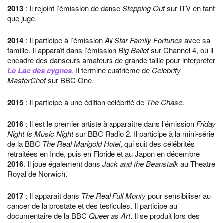
2013
: Il rejoint l’émission de danse
Stepping Out
sur ITV en tant
que juge.
2014
: Il participe à l’émission
All Star Family Fortunes
avec sa
famille. Il apparaît dans l’émission
Big Ballet
sur Channel 4, où il
encadre des danseurs amateurs de grande taille pour interpréter
Le Lac des cygnes
. Il termine quatrième de
Celebrity
MasterChef
sur BBC One.
2015
: Il participe à une édition célébrité de
The Chase
.
2016
: Il est le premier artiste à apparaître dans l’émission
Friday
Night Is Music Night
sur BBC Radio 2. Il participe à la mini-série
de la BBC
The Real Marigold Hotel
, qui suit des célébrités
retraitées en Inde, puis en Floride et au Japon en décembre
2016
. Il joue également dans
Jack and the Beanstalk
au Theatre
Royal de Norwich.
2017
: Il apparaît dans
The Real Full Monty
pour sensibiliser au
cancer de la prostate et des testicules. Il participe au
documentaire de la BBC
Queer as Art
. Il se produit lors des