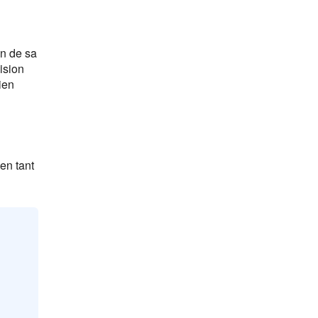
in de sa
ision
ien
en tant
s