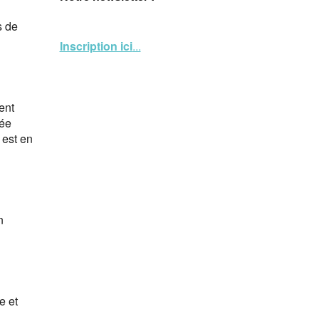
s de
Inscription ici
...
ent
née
 est en
n
e et