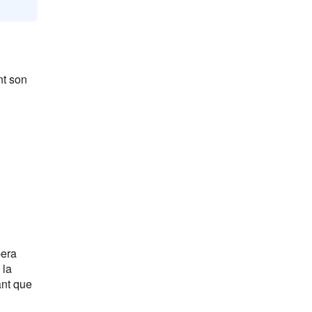
nt son
pera
 la
ant que