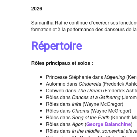
2026
Samantha Raine continue d’exercer ses fonctions 
formation et à la performance des danseurs de l
Répertoire
Rôles principaux et solos :
Princesse Stéphanie dans
Mayerling
(Ken
Automne dans
Cinderella
(Frederick Asht
Cobweb dans
The Dream
(Frederick Asht
Rôles dans
Dances at a Gathering
(Jerom
Rôles dans
Infra
(Wayne McGregor)
Rôles dans
Chroma
(Wayne McGregor)
Rôles dans
Song of the Earth
(Kenneth Ma
Rôles dans
Agon
(
George Balanchine
)
Rôles dans
In the middle, somewhat elev