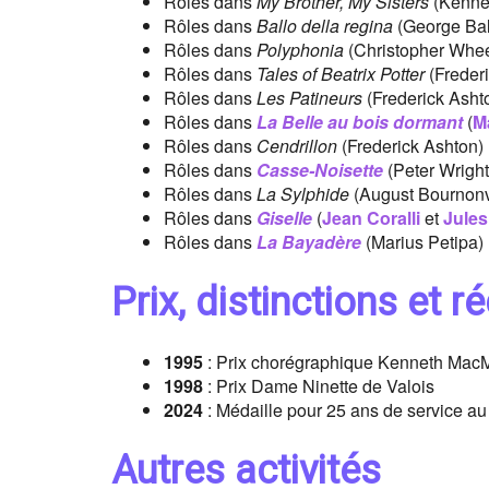
Rôles dans
My Brother, My Sisters
(Kenne
Rôles dans
Ballo della regina
(George Bal
Rôles dans
Polyphonia
(Christopher Whe
Rôles dans
Tales of Beatrix Potter
(Freder
Rôles dans
Les Patineurs
(Frederick Asht
Rôles dans
La Belle au bois dormant
(
M
Rôles dans
Cendrillon
(Frederick Ashton)
Rôles dans
Casse-Noisette
(Peter Wright
Rôles dans
La Sylphide
(August Bournonvi
Rôles dans
Giselle
(
Jean Coralli
et
Jules
Rôles dans
La Bayadère
(Marius Petipa)
Prix, distinctions et
1995
: Prix chorégraphique Kenneth MacM
1998
: Prix Dame Ninette de Valois
2024
: Médaille pour 25 ans de service au
Autres activités