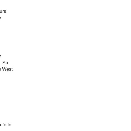
urs
e
y
s. Sa
u West
u’elle