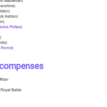
th MacMillan)
anchine)
eldon)
ick Ashton)
on)
arius Petipa
)
)
lle)
 Perrot
)
 récompenses
illan
 Royal Ballet