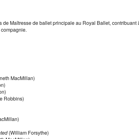
de Maîtresse de ballet principale au Royal Ballet, contribuant 
a compagnie.
neth MacMillan)
on)
on)
e Robbins)
cMillan)
ated
(William Forsythe)