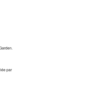
 Garden.
iée par