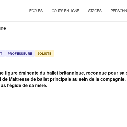
ECOLES
COURS EN LIGNE
STAGES
PERSONN
ine
ET
PROFESSEURE
SOLISTE
e figure éminente du ballet britannique, reconnue pour sa c
 de Maîtresse de ballet principale au sein de la compagnie. 
us l'égide de sa mère.