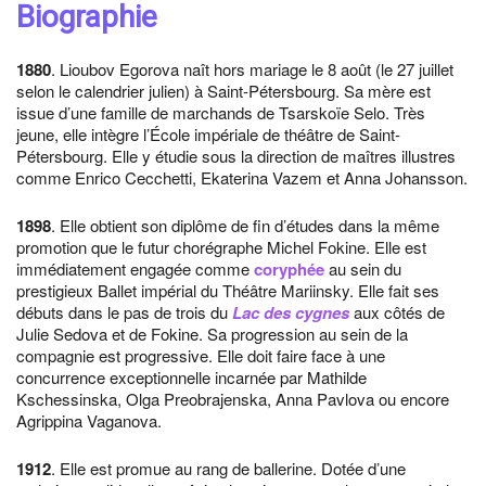
Biographie
1880
. Lioubov Egorova naît hors mariage le 8 août (le 27 juillet
selon le calendrier julien) à Saint-Pétersbourg. Sa mère est
issue d’une famille de marchands de Tsarskoïe Selo. Très
jeune, elle intègre l’École impériale de théâtre de Saint-
Pétersbourg. Elle y étudie sous la direction de maîtres illustres
comme Enrico Cecchetti, Ekaterina Vazem et Anna Johansson.
1898
. Elle obtient son diplôme de fin d’études dans la même
promotion que le futur chorégraphe Michel Fokine. Elle est
immédiatement engagée comme
coryphée
au sein du
prestigieux Ballet impérial du Théâtre Mariinsky. Elle fait ses
débuts dans le pas de trois du
Lac des cygnes
aux côtés de
Julie Sedova et de Fokine. Sa progression au sein de la
compagnie est progressive. Elle doit faire face à une
concurrence exceptionnelle incarnée par Mathilde
Kschessinska, Olga Preobrajenska, Anna Pavlova ou encore
Agrippina Vaganova.
1912
. Elle est promue au rang de ballerine. Dotée d’une