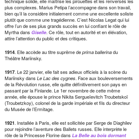
technique solide, elle maîtrise les pirouettes et les renversés les
plus complexes. Marius Petipa l’accompagne dans son travail,
bien qu’il la considère initialement comme une excellente soliste
plutôt que comme une tragédienne. C’est Nicolas Legat qui lui
offre l’un de ses plus grands succès en lui confiant le rôle de
Myrtha dans
Giselle
. Ce rôle, tout en autorité et en élévation,
attire l’attention du public et des critiques.
1914
. Elle accède au titre suprême de
prima ballerina
du
Théâtre Mariinsky.
1917
. Le 22 janvier, elle fait ses adieux officiels à la scène du
Mariinsky dans
Le Lac des cygnes
. Face aux bouleversements
de la Révolution russe, elle quitte définitivement son pays en
passant par la Finlande. Le 1er novembre de cette même
année, elle épouse le prince Nikita Sergueïevitch Troubetskoï
(Troubetzkoy), colonel de la garde impériale et fils du directeur
du Musée de l’Ermitage.
1921
. Installée à Paris, elle est sollicitée par Serge de Diaghilev
pour rejoindre l’aventure des Ballets russes. Elle interprète le
rôle de la Princesse Florine dans
La Belle au bois dormant