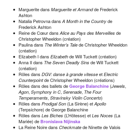
Marguerite dans
Marguerite et Armand
de Frederick
Ashton
Natalia Petrovna dans
A Month in the Country
de
Frederick Ashton
Reine de Cœur dans
Alice au Pays des Merveilles
de
Christopher Wheeldon (création)
Paulina dans
The Winter’s Tale
de Christopher Wheeldon
(création)
Elizabeth I dans
Elizabeth
de Will Tuckett (création)
Anna II dans
The Seven Deadly Sins
de Will Tuckett
(création)
Rôles dans
DGV: danse à grande vitesse
et
Electric
Counterpoint
de Christopher Wheeldon (créations)
Rôles dans des ballets de
George Balanchine
(
Jewels
,
Agon
,
Symphony in C
,
Serenade
,
The Four
Temperaments
,
Stravinsky Violin Concerto
)
Rôles dans
Prodigal Son
(La Sirène) et
Apollo
(Terpsichore) de George Balanchine
Rôles dans
Les Biches
(L’Hôtesse) et
Les Noces
(La
Mariée) de
Bronislava Nijinska
La Reine Noire dans
Checkmate
de Ninette de Valois