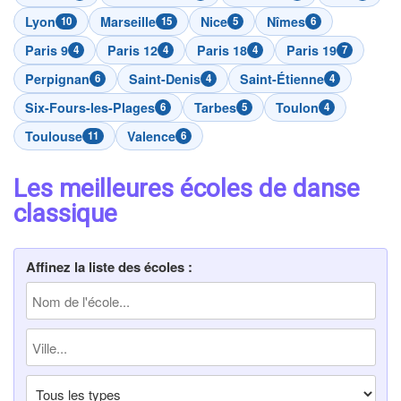
Lyon
Marseille
Nice
Nîmes
10
15
5
6
Paris 9
Paris 12
Paris 18
Paris 19
4
4
4
7
Perpignan
Saint-Denis
Saint-Étienne
6
4
4
Six-Fours-les-Plages
Tarbes
Toulon
6
5
4
Toulouse
Valence
11
6
Les meilleures écoles de danse
classique
Affinez la liste des écoles :