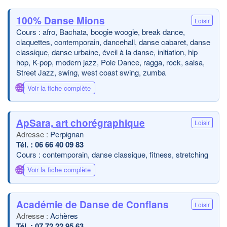
100% Danse Mions
Loisir
Cours : afro, Bachata, boogie woogie, break dance,
claquettes, contemporain, dancehall, danse cabaret, danse
classique, danse urbaine, éveil à la danse, initiation, hip
hop, K-pop, modern jazz, Pole Dance, ragga, rock, salsa,
Street Jazz, swing, west coast swing, zumba
🌐
Voir la fiche complète
ApSara, art chorégraphique
Loisir
Perpignan
06 66 40 09 83
Cours : contemporain, danse classique, fitness, stretching
🌐
Voir la fiche complète
Académie de Danse de Conflans
Loisir
Achères
07.72.22.95.63