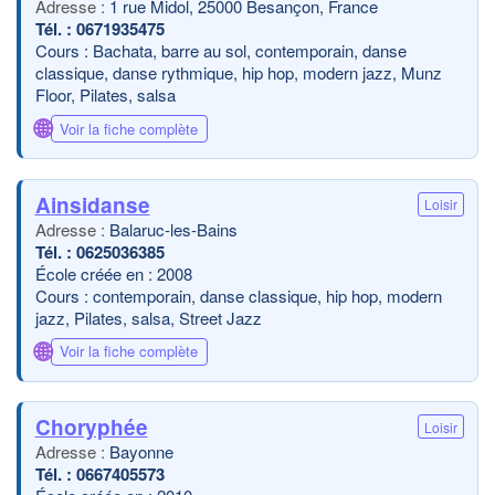
1 rue Midol, 25000 Besançon, France
0671935475
Cours : Bachata, barre au sol, contemporain, danse
classique, danse rythmique, hip hop, modern jazz, Munz
Floor, Pilates, salsa
🌐
Voir la fiche complète
Ainsidanse
Loisir
Balaruc-les-Bains
0625036385
École créée en : 2008
Cours : contemporain, danse classique, hip hop, modern
jazz, Pilates, salsa, Street Jazz
🌐
Voir la fiche complète
Choryphée
Loisir
Bayonne
0667405573