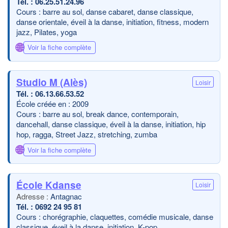
06.25.51.24.96
Cours : barre au sol, danse cabaret, danse classique,
danse orientale, éveil à la danse, initiation, fitness, modern
jazz, Pilates, yoga
🌐
Voir la fiche complète
Studio M (Alès)
Loisir
06.13.66.53.52
École créée en : 2009
Cours : barre au sol, break dance, contemporain,
dancehall, danse classique, éveil à la danse, initiation, hip
hop, ragga, Street Jazz, stretching, zumba
🌐
Voir la fiche complète
École Kdanse
Loisir
Antagnac
0692 24 95 81
Cours : chorégraphie, claquettes, comédie musicale, danse
classique, éveil à la danse, initiation, K-pop