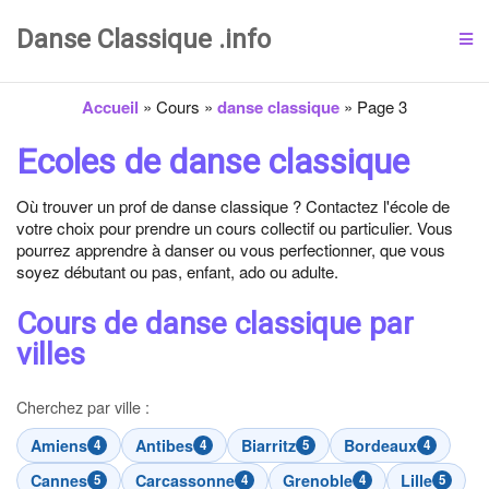
Danse Classique .info
Accueil
»
Cours
»
danse classique
»
Page 3
Ecoles de danse classique
Où trouver un prof de danse classique ? Contactez l'école de
votre choix pour prendre un cours collectif ou particulier. Vous
pourrez apprendre à danser ou vous perfectionner, que vous
soyez débutant ou pas, enfant, ado ou adulte.
Cours de danse classique par
villes
Cherchez par ville :
Amiens
Antibes
Biarritz
Bordeaux
4
4
5
4
Cannes
Carcassonne
Grenoble
Lille
5
4
4
5